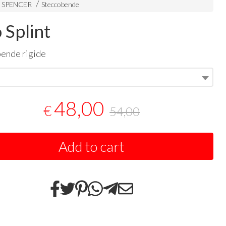
i SPENCER
Steccobende
 Splint
ende rigide
48,00
€
54,00
Add to cart