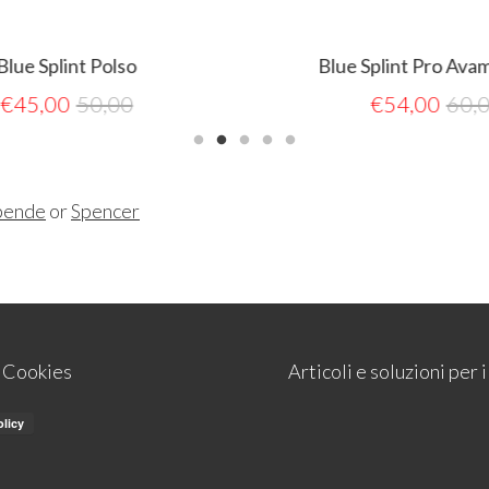
lue Splint Polso
Blue Splint Pro Avam
€
45,00
50,00
€
54,00
60,0
bende
or
Spencer
e Cookies
Articoli e soluzioni per