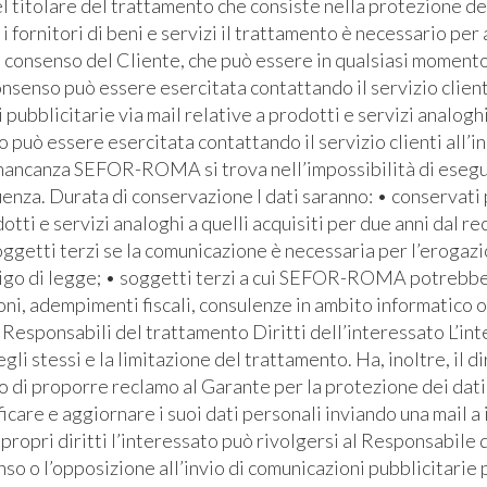
l titolare del trattamento che consiste nella protezione de
i fornitori di beni e servizi il trattamento è necessario pe
l consenso del Cliente, che può essere in qualsiasi momento 
senso può essere esercitata contattando il servizio clienti 
bblicitarie via mail relative a prodotti e servizi analoghi
io può essere esercitata contattando il servizio clienti all’i
 mancanza SEFOR-ROMA si trova nell’impossibilità di eseguire
za. Durata di conservazione I dati saranno: • conservati pe
otti e servizi analoghi a quelli acquisiti per due anni dal re
soggetti terzi se la comunicazione è necessaria per l’erogaz
bbligo di legge; • soggetti terzi a cui SEFOR-ROMA potrebb
ioni, adempimenti fiscali, consulenze in ambito informatico 
Responsabili del trattamento Diritti dell’interessato L’inte
egli stessi e la limitazione del trattamento. Ha, inoltre, il d
ritto di proporre reclamo al Garante per la protezione dei dati
icare e aggiornare i suoi dati personali inviando una mail a
ropri diritti l’interessato può rivolgersi al Responsabile d
so o l’opposizione all’invio di comunicazioni pubblicitarie 