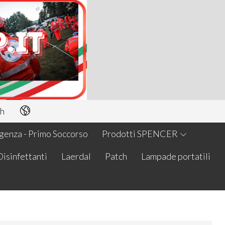
h
enza - Primo Soccorso
Prodotti SPENCER
Disinfettanti
Laerdal
Patch
Lampade portatili