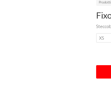
Prodott
Fixo
Steccob
XS