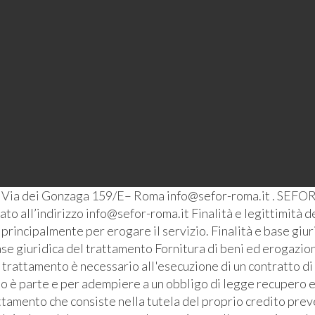
– Via dei Gonzaga 159/E– Roma info@sefor-roma.it . SEFOR
o all’indirizzo info@sefor-roma.it Finalità e legittimità del
ti principalmente per erogare il servizio. Finalità e base giu
se giuridica del trattamento Fornitura di beni ed erogazione
l trattamento è necessario all'esecuzione di un contratto di
ato è parte e per adempiere a un obbligo di legge recupero e
ttamento che consiste nella tutela del proprio credito prev