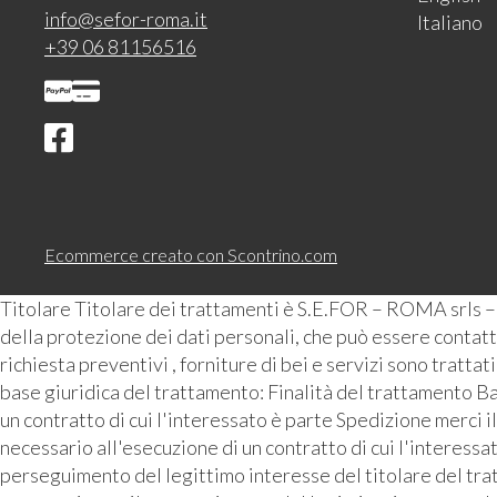
info@sefor-roma.it
Italiano
+39 06 81156516
Ecommerce creato con
Scontrino.com
Titolare Titolare dei trattamenti è S.E.FOR – ROMA srls 
della protezione dei dati personali, che può essere contattat
richiesta preventivi , forniture di bei e servizi sono tratta
base giuridica del trattamento: Finalità del trattamento Ba
un contratto di cui l'interessato è parte Spedizione merci i
necessario all'esecuzione di un contratto di cui l'interess
perseguimento del legittimo interesse del titolare del tra