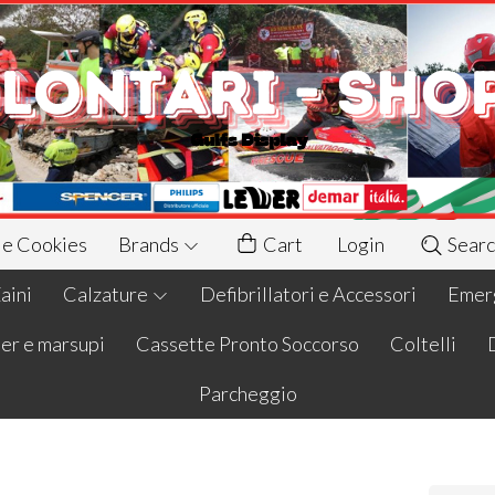
 e Cookies
Brands
Cart
Login
Searc
aini
Calzature
Defibrillatori e Accessori
Emerg
er e marsupi
Cassette Pronto Soccorso
Coltelli
Parcheggio