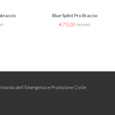
braccio
Blue Splint Pro Braccio
0
€
73,00
81,00
 il mondo dell'Emergenza e Protezione Civile