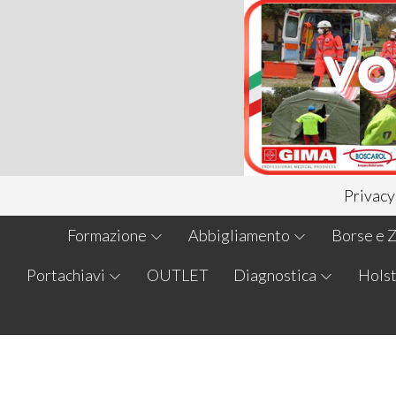
Privacy
Formazione
Abbigliamento
Borse e Z
Portachiavi
OUTLET
Diagnostica
Holst