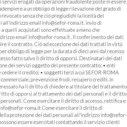
i servizi erogati da operazioni fraudolente poste in essere
r adempiere a un obbligo di legge rilevazione del grado di
revocato senza che ciò pregiudichi la liceità del
all’indirizzo email info@sefor-roma.it. invio di
 a quelli acquistati sono effettuate a meno che
ndirizzo email info@sefor-roma.it . Il conferimento dei dati
 il contratto. Ciò ad eccezione dei dati trattati in virtù
r obbligo di legge per la durata di dieci anni dal recesso
cesso fatto salvo il diritto di opporsi. Destinatari dei dati
ione dei servizi oggetto del presente contratto; • enti
e cedere il credito; • soggetti terzi a cui SEFOR-ROMA
o commerciale, prevenzione frodi, recupero crediti. In
ressato ha il diritto di chiedere al titolare del trattamento
iritto di opporsi al trattamento dei dati personali e il diritto
 personali. Come esercitare il diritto di accesso, rettifica e
 info@sefor-roma.it Come esercitare il diritto di
ella protezione dei dati personali all’indirizzo info@sefor-
possono essere esercitati contattando il servizio clienti