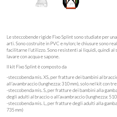
Le steccobende rigide Fixo Splint sono studiate per una
arti. Sono costruite in
PVC
e nylon; le chiusure sono real
facilitarne l’utilizzo. Sono resistenti ai liquidi, quindi a
lavare con acqua e sapone.
Il kit Fixo Splint è composto da
-steccobenda mis. XS, per fratture dei bambini al braccio
all’avambraccio (lunghezza: 310 mm), solo nel kit con tr
-steccobenda mis. S, per fratture dei bambini alla gamba,
degli adulti al braccio o all’avambraccio (lunghezza: 51
-steccobenda mis. L, per fratture degli adulti alla gamba,
735 mm)