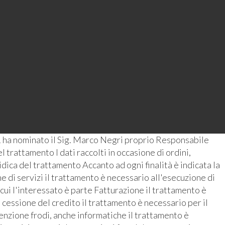
 ha nominato il Sig. Marco Negri proprio Responsabile
 trattamento I dati raccolti in occasione di ordini,
ridica del trattamento Accanto ad ogni finalità è indicata la
 di servizi il trattamento è necessario all'esecuzione di
 cui l'interessato è parte Fatturazione il trattamento è
 cessione del credito il trattamento è necessario per il
enzione frodi, anche informatiche il trattamento è