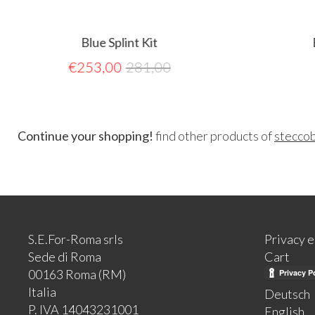
Blue Splint Kit
B
€
253,00
281,00
Continue your shopping!
find other products of
stecco
S.E.For-Roma srls
Privacy 
Sede di Roma
Cart
00163 Roma (RM)
Italia
Deutsch
P. IVA 14043231001
English