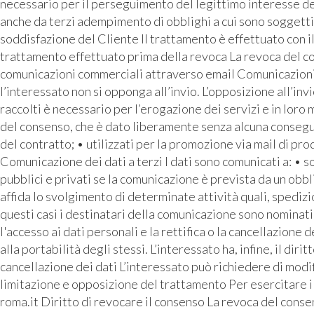
necessario per il perseguimento del legittimo interesse de
anche da terzi adempimento di obblighi a cui sono soggetti 
soddisfazione del Cliente Il trattamento è effettuato con i
trattamento effettuato prima della revoca La revoca del con
comunicazioni commerciali attraverso email Comunicazioni pu
l’interessato non si opponga all’invio. L’opposizione all’inv
raccolti è necessario per l’erogazione dei servizi e in loro
del consenso, che è dato liberamente senza alcuna conseguen
del contratto; • utilizzati per la promozione via mail di prod
Comunicazione dei dati a terzi I dati sono comunicati a: • 
pubblici e privati se la comunicazione è prevista da un o
affida lo svolgimento di determinate attività quali, spediz
questi casi i destinatari della comunicazione sono nominati 
l'accesso ai dati personali e la rettifica o la cancellazione d
alla portabilità degli stessi. L’interessato ha, infine, il di
cancellazione dei dati L’interessato può richiedere di modif
limitazione e opposizione del trattamento Per esercitare i p
roma.it Diritto di revocare il consenso La revoca del consen