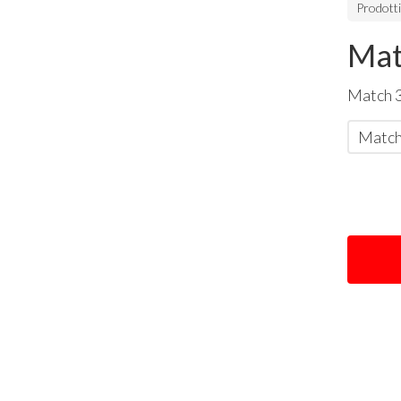
Prodott
Mat
Match 3
Match 