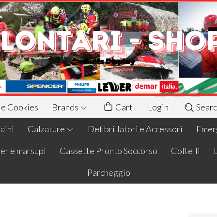
 e Cookies
Brands
Cart
Login
Searc
aini
Calzature
Defibrillatori e Accessori
Emerg
er e marsupi
Cassette Pronto Soccorso
Coltelli
Parcheggio