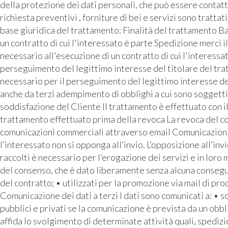
della protezione dei dati personali, che può essere contattat
richiesta preventivi , forniture di bei e servizi sono tratta
base giuridica del trattamento: Finalità del trattamento Ba
un contratto di cui l'interessato è parte Spedizione merci i
necessario all'esecuzione di un contratto di cui l'interess
perseguimento del legittimo interesse del titolare del tra
necessario per il perseguimento del legittimo interesse de
anche da terzi adempimento di obblighi a cui sono soggetti 
soddisfazione del Cliente Il trattamento è effettuato con i
trattamento effettuato prima della revoca La revoca del con
comunicazioni commerciali attraverso email Comunicazioni pu
l’interessato non si opponga all’invio. L’opposizione all’inv
raccolti è necessario per l’erogazione dei servizi e in loro
del consenso, che è dato liberamente senza alcuna conseguen
del contratto; • utilizzati per la promozione via mail di prod
Comunicazione dei dati a terzi I dati sono comunicati a: • 
pubblici e privati se la comunicazione è prevista da un o
affida lo svolgimento di determinate attività quali, spediz