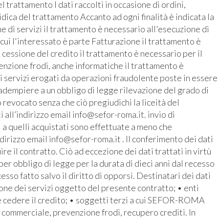
 trattamento I dati raccolti in occasione di ordini,
ridica del trattamento Accanto ad ogni finalità è indicata la
 di servizi il trattamento è necessario all'esecuzione di
 cui l'interessato è parte Fatturazione il trattamento è
 cessione del credito il trattamento è necessario per il
enzione frodi, anche informatiche il trattamento è
i servizi erogati da operazioni fraudolente poste in essere
r adempiere a un obbligo di legge rilevazione del grado di
revocato senza che ciò pregiudichi la liceità del
all’indirizzo email info@sefor-roma.it. invio di
 a quelli acquistati sono effettuate a meno che
ndirizzo email info@sefor-roma.it . Il conferimento dei dati
 il contratto. Ciò ad eccezione dei dati trattati in virtù
r obbligo di legge per la durata di dieci anni dal recesso
cesso fatto salvo il diritto di opporsi. Destinatari dei dati
ione dei servizi oggetto del presente contratto; • enti
e cedere il credito; • soggetti terzi a cui SEFOR-ROMA
o commerciale, prevenzione frodi, recupero crediti. In