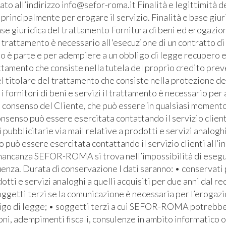
o all’indirizzo info@sefor-roma.it Finalità e legittimità del
ti principalmente per erogare il servizio. Finalità e base giu
se giuridica del trattamento Fornitura di beni ed erogazione
l trattamento è necessario all'esecuzione di un contratto di
ato è parte e per adempiere a un obbligo di legge recupero e
ttamento che consiste nella tutela del proprio credito prev
l titolare del trattamento che consiste nella protezione de
i fornitori di beni e servizi il trattamento è necessario pe
l consenso del Cliente, che può essere in qualsiasi momento 
senso può essere esercitata contattando il servizio clienti 
bblicitarie via mail relative a prodotti e servizi analoghi
io può essere esercitata contattando il servizio clienti all’i
 mancanza SEFOR-ROMA si trova nell’impossibilità di eseguire
za. Durata di conservazione I dati saranno: • conservati pe
otti e servizi analoghi a quelli acquisiti per due anni dal re
soggetti terzi se la comunicazione è necessaria per l’erogaz
bbligo di legge; • soggetti terzi a cui SEFOR-ROMA potrebb
ioni, adempimenti fiscali, consulenze in ambito informatico 