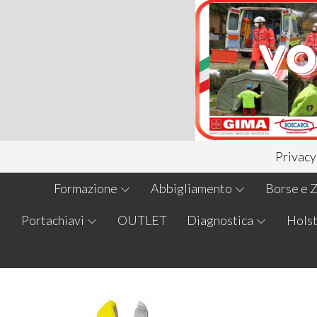
Privacy
Formazione
Abbigliamento
Borse e Z
Portachiavi
OUTLET
Diagnostica
Holst