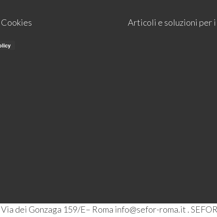
e Cookies
Articoli e soluzioni per
– Via dei Gonzaga 159/E– Roma info@sefor-roma.it . SEFOR