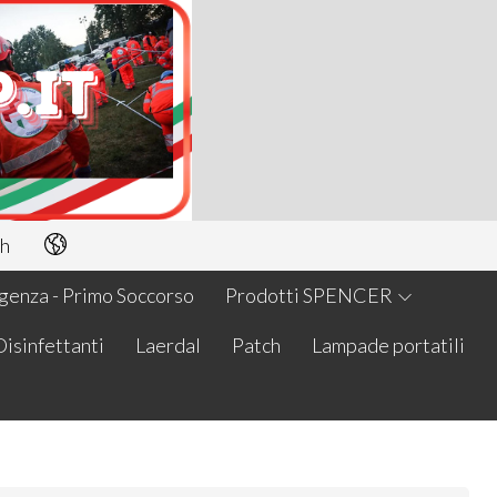
h
enza - Primo Soccorso
Prodotti SPENCER
Disinfettanti
Laerdal
Patch
Lampade portatili