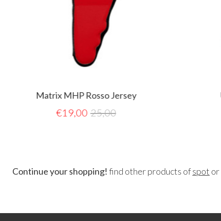
Matrix MHP Rosso Jersey
U
€
19,00
25,00
Continue your shopping!
find other products of
spot
or