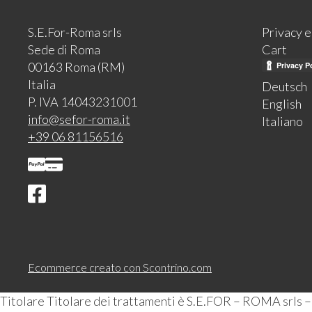
S.E.For-Roma srls
Privacy 
Sede di Roma
Cart
00163 Roma (RM)
Italia
Deutsch
P. IVA 14043231001
English
info@sefor-roma.it
Italiano
+39 06 81156516
Ecommerce creato con
Scontrino.com
Titolare Titolare dei trattamenti è S.E.FOR – ROMA srls 