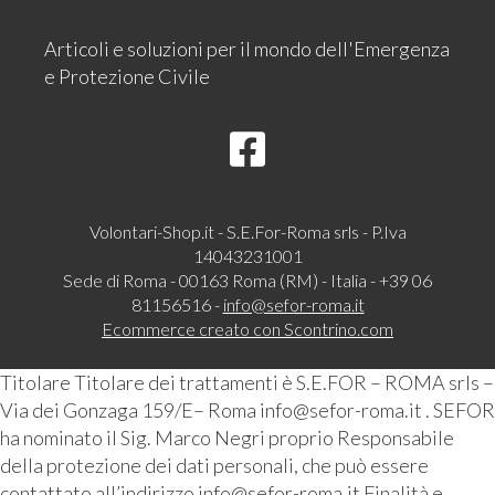
Articoli e soluzioni per il mondo dell'Emergenza
e Protezione Civile
Volontari-Shop.it - S.E.For-Roma srls - P.Iva
14043231001
Sede di Roma - 00163 Roma (RM) - Italia - +39 06
81156516 -
info@sefor-roma.it
Ecommerce creato con
Scontrino.com
Titolare Titolare dei trattamenti è S.E.FOR – ROMA srls –
Via dei Gonzaga 159/E– Roma info@sefor-roma.it . SEFOR
ha nominato il Sig. Marco Negri proprio Responsabile
della protezione dei dati personali, che può essere
contattato all’indirizzo info@sefor-roma.it Finalità e