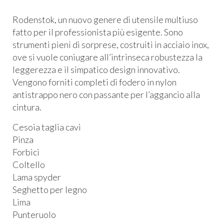
Rodenstok, un nuovo genere di utensile multiuso
fatto per il professionista più esigente. Sono
strumenti pieni di sorprese, costruiti in acciaio inox,
ove si vuole coniugare all’intrinseca robustezza la
leggerezza e il simpatico design innovativo.
Vengono forniti completi di fodero in nylon
antistrappo nero con passante per l’aggancio alla
cintura.
Cesoia taglia cavi
Pinza
Forbici
Coltello
Lama spyder
Seghetto per legno
Lima
Punteruolo