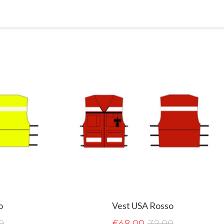
o
Vest USA Rosso
0
€
68,00
72,00