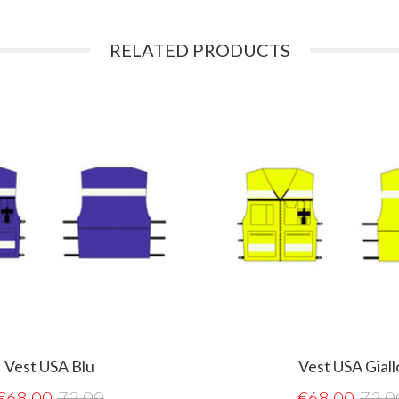
RELATED PRODUCTS
Vest USA Blu
Vest USA Giall
€
68,00
72,00
€
68,00
72,0