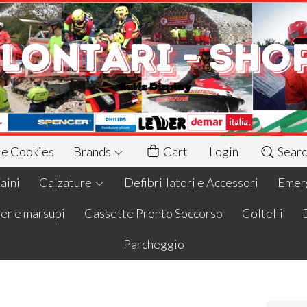
 e Cookies
Brands
Cart
Login
Searc
aini
Calzature
Defibrillatori e Accessori
Emerg
er e marsupi
Cassette Pronto Soccorso
Coltelli
Parcheggio