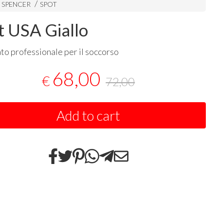
i SPENCER
SPOT
t USA Giallo
to professionale per il soccorso
68,00
€
72,00
Add to cart