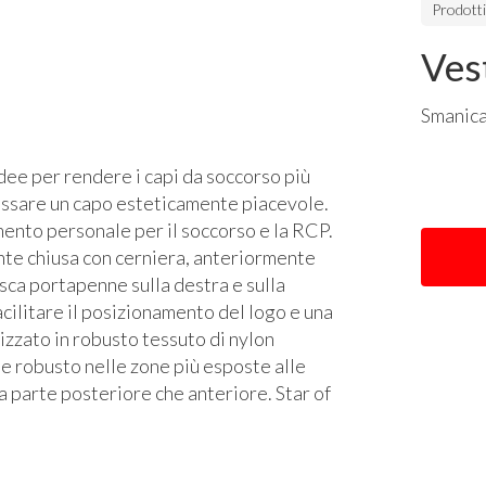
Prodott
Ves
Smanica
dee per rendere i capi da soccorso più
dossare un capo esteticamente piacevole.
ento personale per il soccorso e la
RCP
.
ente chiusa con cerniera, anteriormente
asca portapenne sulla destra e sulla
facilitare il posizionamento del logo e una
izzato in robusto tessuto di nylon
 robusto nelle zone più esposte alle
la parte posteriore che anteriore. Star of