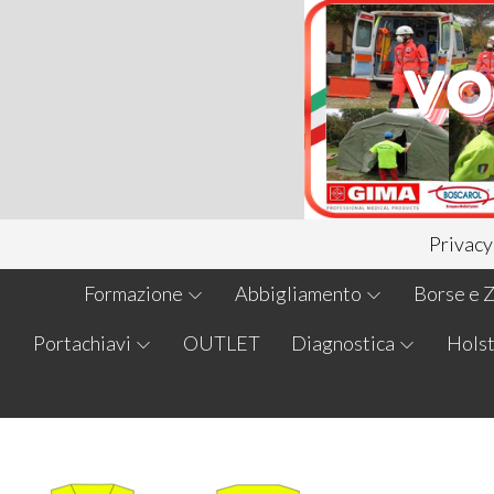
Privacy
Formazione
Abbigliamento
Borse e Z
Portachiavi
OUTLET
Diagnostica
Holst