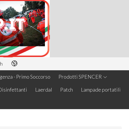
h
enza - Primo Soccorso
Prodotti SPENCER
Disinfettanti
Laerdal
Patch
Lampade portatili