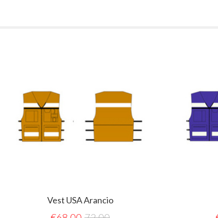
Vest USA Arancio
€
68,00
72,00