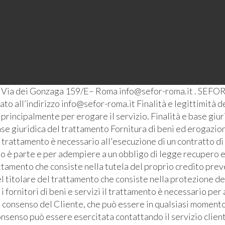
– Via dei Gonzaga 159/E– Roma info@sefor-roma.it . SEFOR
o all’indirizzo info@sefor-roma.it Finalità e legittimità del
ti principalmente per erogare il servizio. Finalità e base giu
se giuridica del trattamento Fornitura di beni ed erogazione
l trattamento è necessario all'esecuzione di un contratto di
ato è parte e per adempiere a un obbligo di legge recupero e
ttamento che consiste nella tutela del proprio credito prev
l titolare del trattamento che consiste nella protezione de
i fornitori di beni e servizi il trattamento è necessario pe
l consenso del Cliente, che può essere in qualsiasi momento 
senso può essere esercitata contattando il servizio clienti 