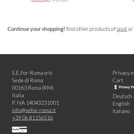
Continue your shopping!
find other products of
spot
or
S.E.For-Roma srls
Privacy 
Sede di Roma
Cart
00163 Roma (RM)
Italia
Deutsch
P. IVA 14043231001
English
info@sefor-roma.it
Italiano
+39 06 81156516