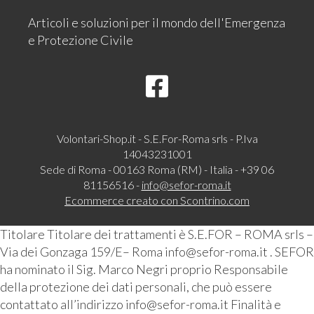
Articoli e soluzioni per il mondo dell'Emergenza
e Protezione Civile
Volontari-Shop.it - S.E.For-Roma srls - P.Iva
14043231001
Sede di Roma - 00163 Roma (RM) - Italia - +39 06
81156516 -
info@sefor-roma.it
Ecommerce creato con
Scontrino.com
Titolare Titolare dei trattamenti è S.E.FOR – ROMA srls –
Via dei Gonzaga 159/E– Roma info@sefor-roma.it . SEFOR
ha nominato il Sig. Marco Negri proprio Responsabile
della protezione dei dati personali, che può essere
contattato all’indirizzo info@sefor-roma.it Finalità e