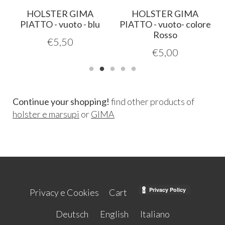
HOLSTER GIMA
HOLSTER GIMA
PIATTO - vuoto - blu
PIATTO - vuoto- colore
Rosso
€
5,50
€
5,00
Continue your shopping!
find other products of
holster e marsupi
or
GIMA
Privacy e Cookies
Cart
Deutsch
English
Italiano