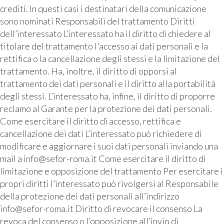
crediti. In questi casi i destinatari della comunicazione
sono nominati Responsabili del trattamento Diritti
dell’interessato L’interessato ha il diritto di chiedere al
titolare del trattamento l'accesso ai dati personali e la
rettifica o la cancellazione degli stessi e la limitazione del
trattamento. Ha, inoltre, il diritto di opporsi al
trattamento dei dati personali e il diritto alla portabilità
degli stessi. L’interessato ha, infine, il diritto di proporre
reclamo al Garante per la protezione dei dati personali.
Come esercitare il diritto di accesso, rettifica e
cancellazione dei dati L’interessato può richiedere di
modificare e aggiornare i suoi dati personali inviando una
mail a info@sefor-roma.it Come esercitare il diritto di
limitazione e opposizione del trattamento Per esercitare i
propri diritti l’interessato può rivolgersi al Responsabile
della protezione dei dati personali all’indirizzo
info@sefor-roma.it Diritto di revocare il consenso La
revoca del consenso o l’opposizione all’invio di