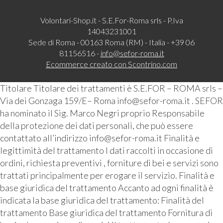
Volontari-Shop.it - S.E.For-Roma srls - P.Iva
14043231001
Sede di Roma - 00163 Roma (RM) - Italia - +39 06
81156516 -
info@sefor-roma.it
Ecommerce creato con
Scontrino.com
Titolare Titolare dei trattamenti è S.E.FOR – ROMA srls –
Via dei Gonzaga 159/E– Roma info@sefor-roma.it . SEFOR
ha nominato il Sig. Marco Negri proprio Responsabile
della protezione dei dati personali, che può essere
contattato all’indirizzo info@sefor-roma.it Finalità e
legittimità del trattamento I dati raccolti in occasione di
ordini, richiesta preventivi , forniture di bei e servizi sono
trattati principalmente per erogare il servizio. Finalità e
base giuridica del trattamento Accanto ad ogni finalità è
indicata la base giuridica del trattamento: Finalità del
trattamento Base giuridica del trattamento Fornitura di