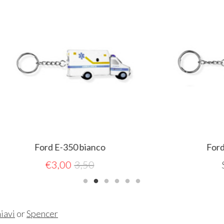
ord E-350 bianco
Ford E-350 gial
€
3,00
3,50
Sold out
iavi
or
Spencer