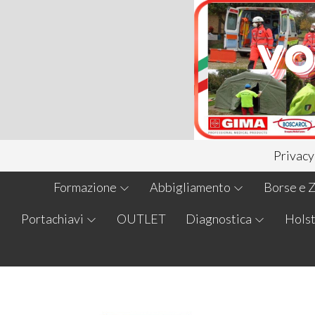
Privacy
Formazione
Abbigliamento
Borse e Z
Portachiavi
OUTLET
Diagnostica
Holst