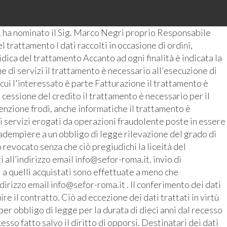
 ha nominato il Sig. Marco Negri proprio Responsabile
 trattamento I dati raccolti in occasione di ordini,
ridica del trattamento Accanto ad ogni finalità è indicata la
 di servizi il trattamento è necessario all'esecuzione di
 cui l'interessato è parte Fatturazione il trattamento è
 cessione del credito il trattamento è necessario per il
enzione frodi, anche informatiche il trattamento è
i servizi erogati da operazioni fraudolente poste in essere
r adempiere a un obbligo di legge rilevazione del grado di
revocato senza che ciò pregiudichi la liceità del
all’indirizzo email info@sefor-roma.it. invio di
 a quelli acquistati sono effettuate a meno che
ndirizzo email info@sefor-roma.it . Il conferimento dei dati
 il contratto. Ciò ad eccezione dei dati trattati in virtù
r obbligo di legge per la durata di dieci anni dal recesso
cesso fatto salvo il diritto di opporsi. Destinatari dei dati