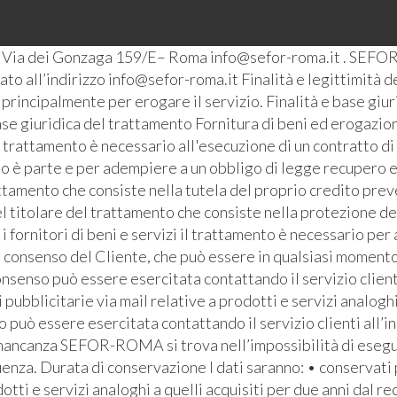
– Via dei Gonzaga 159/E– Roma info@sefor-roma.it . SEFOR
o all’indirizzo info@sefor-roma.it Finalità e legittimità del
ti principalmente per erogare il servizio. Finalità e base giu
se giuridica del trattamento Fornitura di beni ed erogazione
l trattamento è necessario all'esecuzione di un contratto di
ato è parte e per adempiere a un obbligo di legge recupero e
ttamento che consiste nella tutela del proprio credito prev
l titolare del trattamento che consiste nella protezione de
i fornitori di beni e servizi il trattamento è necessario pe
l consenso del Cliente, che può essere in qualsiasi momento 
senso può essere esercitata contattando il servizio clienti 
bblicitarie via mail relative a prodotti e servizi analoghi
io può essere esercitata contattando il servizio clienti all’i
 mancanza SEFOR-ROMA si trova nell’impossibilità di eseguire
za. Durata di conservazione I dati saranno: • conservati pe
otti e servizi analoghi a quelli acquisiti per due anni dal re