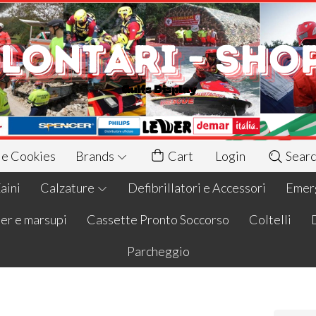
 e Cookies
Brands
Cart
Login
Searc
aini
Calzature
Defibrillatori e Accessori
Emerg
er e marsupi
Cassette Pronto Soccorso
Coltelli
Parcheggio