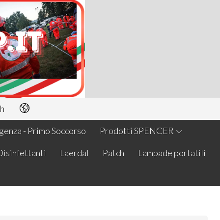
h
enza - Primo Soccorso
Prodotti SPENCER
Disinfettanti
Laerdal
Patch
Lampade portatili