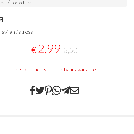
avi
Portachiavi
a
iavi antistress
2,99
€
3,50
This product is currenlty unavailable