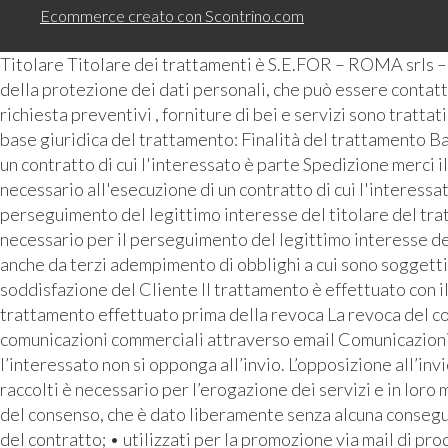
Ecommerce creato con
Scontrino.com
Titolare Titolare dei trattamenti è S.E.FOR – ROMA srls 
della protezione dei dati personali, che può essere contattat
richiesta preventivi , forniture di bei e servizi sono tratta
base giuridica del trattamento: Finalità del trattamento Ba
un contratto di cui l'interessato è parte Spedizione merci i
necessario all'esecuzione di un contratto di cui l'interess
perseguimento del legittimo interesse del titolare del tra
necessario per il perseguimento del legittimo interesse de
anche da terzi adempimento di obblighi a cui sono soggetti 
soddisfazione del Cliente Il trattamento è effettuato con i
trattamento effettuato prima della revoca La revoca del con
comunicazioni commerciali attraverso email Comunicazioni pu
l’interessato non si opponga all’invio. L’opposizione all’inv
raccolti è necessario per l’erogazione dei servizi e in loro
del consenso, che è dato liberamente senza alcuna conseguen
del contratto; • utilizzati per la promozione via mail di prod