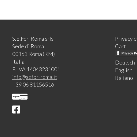
S.E.For-Roma srls
Privacy 
Sede di Roma
Cart
00163 Roma (RM)
Italia
Deutsch
P. IVA 14043231001
English
info@sefor-roma.it
Italiano
+39 06 81156516