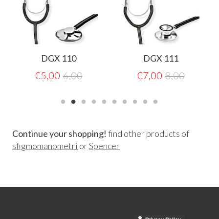
DGX 110
DGX 111
€
5,00
6,00
€
7,00
8,00
Continue your shopping!
find other products of
sfigmomanometri
or
Spencer