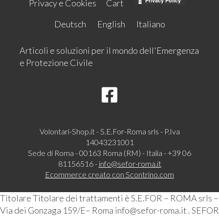
Privacy e Cookies
Cart
Deutsch
English
Italiano
Articoli e soluzioni per il mondo dell'Emergenza
e Protezione Civile
Volontari-Shop.it - S.E.For-Roma srls - P.Iva
14043231001
Sede di Roma - 00163 Roma (RM) - Italia - +39 06
81156516 -
info@sefor-roma.it
Ecommerce creato con
Scontrino.com
Titolare Titolare dei trattamenti è S.E.FOR – ROMA srls –
Via dei Gonzaga 159/E– Roma info@sefor-roma.it . SEFOR