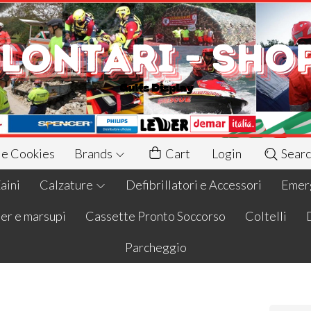
 e Cookies
Brands
Cart
Login
Searc
aini
Calzature
Defibrillatori e Accessori
Emerg
er e marsupi
Cassette Pronto Soccorso
Coltelli
Parcheggio