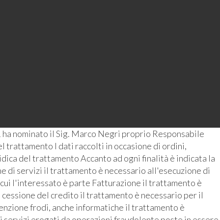
 ha nominato il Sig. Marco Negri proprio Responsabile
 trattamento I dati raccolti in occasione di ordini,
ridica del trattamento Accanto ad ogni finalità è indicata la
 di servizi il trattamento è necessario all'esecuzione di
 cui l'interessato è parte Fatturazione il trattamento è
 cessione del credito il trattamento è necessario per il
enzione frodi, anche informatiche il trattamento è
i servizi erogati da operazioni fraudolente poste in essere