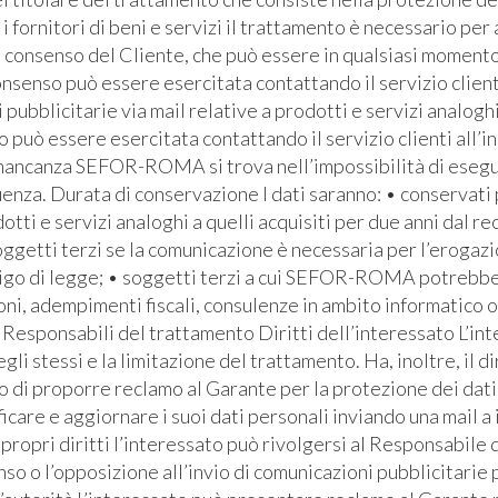
i fornitori di beni e servizi il trattamento è necessario pe
l consenso del Cliente, che può essere in qualsiasi momento 
senso può essere esercitata contattando il servizio clienti 
bblicitarie via mail relative a prodotti e servizi analoghi
io può essere esercitata contattando il servizio clienti all’i
 mancanza SEFOR-ROMA si trova nell’impossibilità di eseguire
za. Durata di conservazione I dati saranno: • conservati pe
otti e servizi analoghi a quelli acquisiti per due anni dal re
soggetti terzi se la comunicazione è necessaria per l’erogaz
bbligo di legge; • soggetti terzi a cui SEFOR-ROMA potrebb
ioni, adempimenti fiscali, consulenze in ambito informatico 
Responsabili del trattamento Diritti dell’interessato L’inte
egli stessi e la limitazione del trattamento. Ha, inoltre, il d
ritto di proporre reclamo al Garante per la protezione dei dati
icare e aggiornare i suoi dati personali inviando una mail a
ropri diritti l’interessato può rivolgersi al Responsabile d
so o l’opposizione all’invio di comunicazioni pubblicitarie 