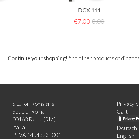
DGX 111
D
€
7,00
8,00
Continue your shopping!
find other products of
diagnos
S.E.For-Roma srls
Privacy 
Sede di Roma
Cart
00163 Roma (RM)
Italia
Deutsch
P. IVA 14043231001
English