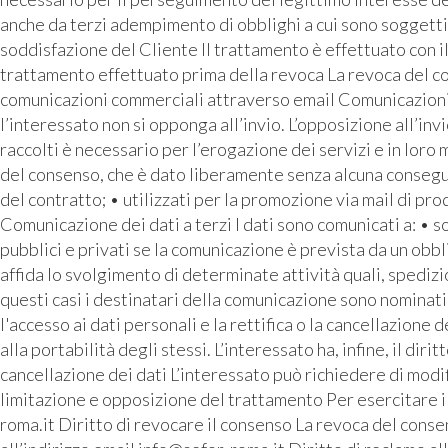
anche da terzi adempimento di obblighi a cui sono soggetti 
soddisfazione del Cliente Il trattamento è effettuato con i
trattamento effettuato prima della revoca La revoca del con
comunicazioni commerciali attraverso email Comunicazioni pu
l’interessato non si opponga all’invio. L’opposizione all’inv
raccolti è necessario per l’erogazione dei servizi e in loro
del consenso, che è dato liberamente senza alcuna conseguen
del contratto; • utilizzati per la promozione via mail di prod
Comunicazione dei dati a terzi I dati sono comunicati a: • 
pubblici e privati se la comunicazione è prevista da un o
affida lo svolgimento di determinate attività quali, spediz
questi casi i destinatari della comunicazione sono nominati 
l'accesso ai dati personali e la rettifica o la cancellazione d
alla portabilità degli stessi. L’interessato ha, infine, il di
cancellazione dei dati L’interessato può richiedere di modif
limitazione e opposizione del trattamento Per esercitare i p
roma.it Diritto di revocare il consenso La revoca del consen