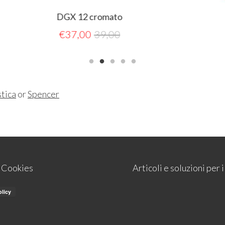
GX 12 cromato
DGX 190 Aranc
€
37,00
39,00
€
22,00
23,0
tica
or
Spencer
e Cookies
Articoli e soluzioni per