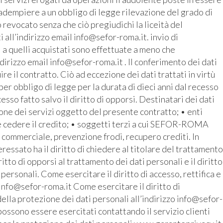
r adempiere a un obbligo di legge rilevazione del grado di
revocato senza che ciò pregiudichi la liceità del
all’indirizzo email info@sefor-roma.it. invio di
 a quelli acquistati sono effettuate a meno che
ndirizzo email info@sefor-roma.it . Il conferimento dei dati
 il contratto. Ciò ad eccezione dei dati trattati in virtù
r obbligo di legge per la durata di dieci anni dal recesso
cesso fatto salvo il diritto di opporsi. Destinatari dei dati
ione dei servizi oggetto del presente contratto; • enti
e cedere il credito; • soggetti terzi a cui SEFOR-ROMA
o commerciale, prevenzione frodi, recupero crediti. In
ressato ha il diritto di chiedere al titolare del trattamento
iritto di opporsi al trattamento dei dati personali e il diritto
 personali. Come esercitare il diritto di accesso, rettifica e
 info@sefor-roma.it Come esercitare il diritto di
ella protezione dei dati personali all’indirizzo info@sefor-
possono essere esercitati contattando il servizio clienti