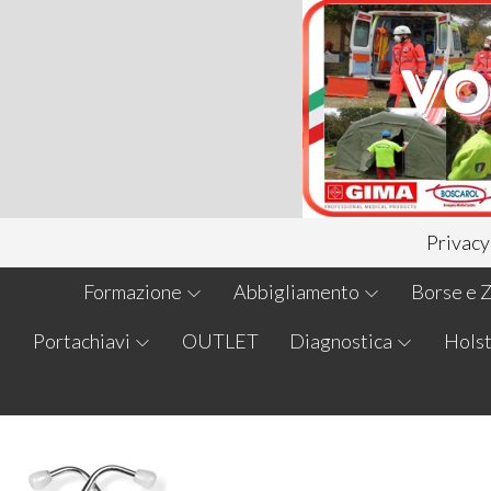
Privacy
Formazione
Abbigliamento
Borse e Z
Portachiavi
OUTLET
Diagnostica
Holst