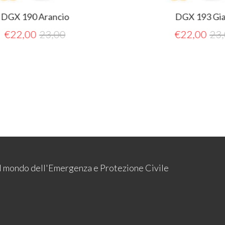
io
DGX 193 Giallo
0
€
22,00
23,00
 il mondo dell'Emergenza e Protezione Civile