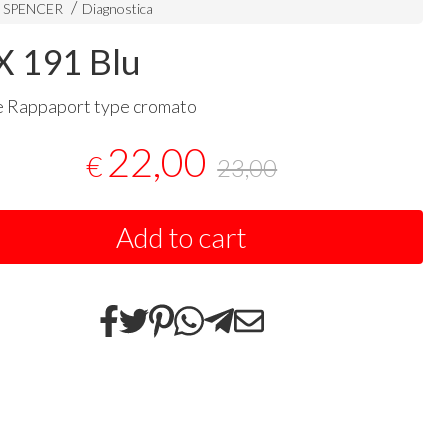
i SPENCER
Diagnostica
 191 Blu
e Rappaport type cromato
22,00
€
23,00
Add to cart