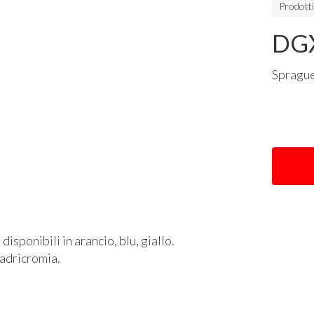
Prodott
DGX
Spragu
isponibili in arancio, blu, giallo.
uadricromia.