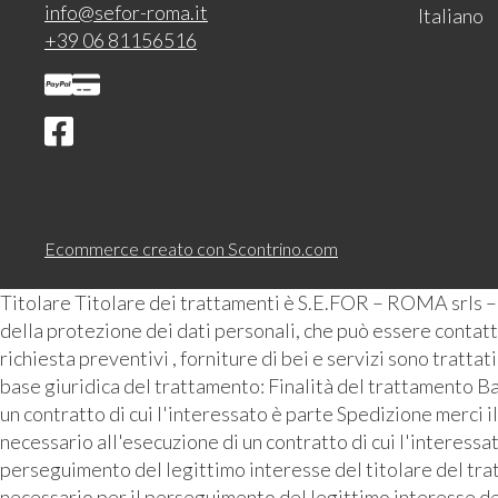
info@sefor-roma.it
Italiano
+39 06 81156516
Ecommerce creato con
Scontrino.com
Titolare Titolare dei trattamenti è S.E.FOR – ROMA srls 
della protezione dei dati personali, che può essere contattat
richiesta preventivi , forniture di bei e servizi sono tratta
base giuridica del trattamento: Finalità del trattamento Ba
un contratto di cui l'interessato è parte Spedizione merci i
necessario all'esecuzione di un contratto di cui l'interess
perseguimento del legittimo interesse del titolare del tra
necessario per il perseguimento del legittimo interesse de