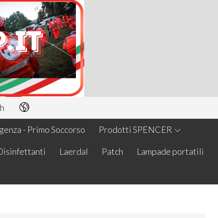
h
enza - Primo Soccorso
Prodotti SPENCER
Disinfettanti
Laerdal
Patch
Lampade portatili