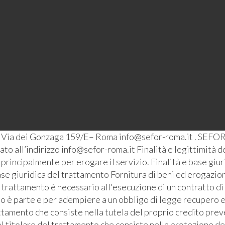
– Via dei Gonzaga 159/E– Roma info@sefor-roma.it . SEFOR
o all’indirizzo info@sefor-roma.it Finalità e legittimità del
ti principalmente per erogare il servizio. Finalità e base giu
se giuridica del trattamento Fornitura di beni ed erogazione
l trattamento è necessario all'esecuzione di un contratto di
ato è parte e per adempiere a un obbligo di legge recupero e
ttamento che consiste nella tutela del proprio credito prev
l titolare del trattamento che consiste nella protezione de