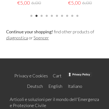
€
5,00
6,00
€
5,00
6,00
Continue your shopping!
find other products of
diagnostica
or
Spencer
Privacy e Cookies
Cart
Deutsch
English
Italiano
Articoli e soluzioni per il mondo dell'Emergenza
e Protezione Civile