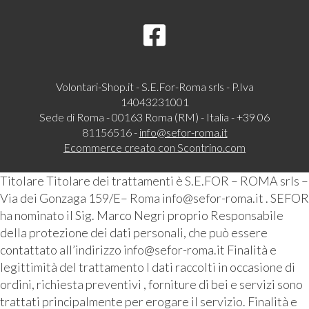
Volontari-Shop.it - S.E.For-Roma srls - P.Iva
14043231001
Sede di Roma - 00163 Roma (RM) - Italia - +39 06
81156516 -
info@sefor-roma.it
Ecommerce creato con
Scontrino.com
Titolare Titolare dei trattamenti è S.E.FOR – ROMA srls –
Via dei Gonzaga 159/E– Roma info@sefor-roma.it . SEFOR
ha nominato il Sig. Marco Negri proprio Responsabile
della protezione dei dati personali, che può essere
contattato all’indirizzo info@sefor-roma.it Finalità e
legittimità del trattamento I dati raccolti in occasione di
ordini, richiesta preventivi , forniture di bei e servizi sono
trattati principalmente per erogare il servizio. Finalità e