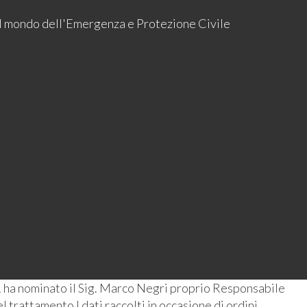
 il mondo dell'Emergenza e Protezione Civile
 ha nominato il Sig. Marco Negri proprio Responsabile
 trattamento I dati raccolti in occasione di ordini,