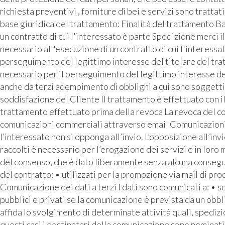
richiesta preventivi , forniture di bei e servizi sono tratta
base giuridica del trattamento: Finalità del trattamento Ba
un contratto di cui l'interessato è parte Spedizione merci i
necessario all'esecuzione di un contratto di cui l'interess
perseguimento del legittimo interesse del titolare del tra
necessario per il perseguimento del legittimo interesse de
anche da terzi adempimento di obblighi a cui sono soggetti 
soddisfazione del Cliente Il trattamento è effettuato con i
trattamento effettuato prima della revoca La revoca del con
comunicazioni commerciali attraverso email Comunicazioni pu
l’interessato non si opponga all’invio. L’opposizione all’inv
raccolti è necessario per l’erogazione dei servizi e in loro
del consenso, che è dato liberamente senza alcuna conseguen
del contratto; • utilizzati per la promozione via mail di prod
Comunicazione dei dati a terzi I dati sono comunicati a: • 
pubblici e privati se la comunicazione è prevista da un o
affida lo svolgimento di determinate attività quali, spediz
questi casi i destinatari della comunicazione sono nominati 