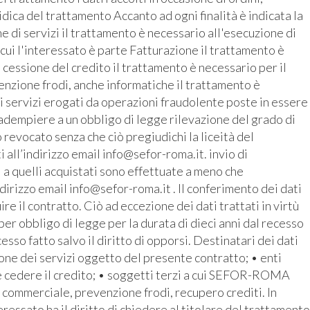
ridica del trattamento Accanto ad ogni finalità è indicata la
 di servizi il trattamento è necessario all'esecuzione di
 cui l'interessato è parte Fatturazione il trattamento è
 cessione del credito il trattamento è necessario per il
enzione frodi, anche informatiche il trattamento è
i servizi erogati da operazioni fraudolente poste in essere
r adempiere a un obbligo di legge rilevazione del grado di
revocato senza che ciò pregiudichi la liceità del
all’indirizzo email info@sefor-roma.it. invio di
 a quelli acquistati sono effettuate a meno che
ndirizzo email info@sefor-roma.it . Il conferimento dei dati
 il contratto. Ciò ad eccezione dei dati trattati in virtù
r obbligo di legge per la durata di dieci anni dal recesso
cesso fatto salvo il diritto di opporsi. Destinatari dei dati
ione dei servizi oggetto del presente contratto; • enti
e cedere il credito; • soggetti terzi a cui SEFOR-ROMA
o commerciale, prevenzione frodi, recupero crediti. In
ressato ha il diritto di chiedere al titolare del trattamento