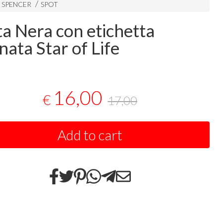
i SPENCER
SPOT
ta Nera con etichetta
nata Star of Life
e
16,00
€
17,00
Add to cart