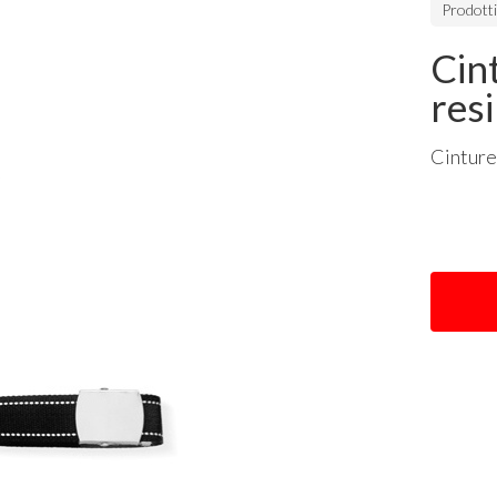
Prodott
Cin
resi
Cintur