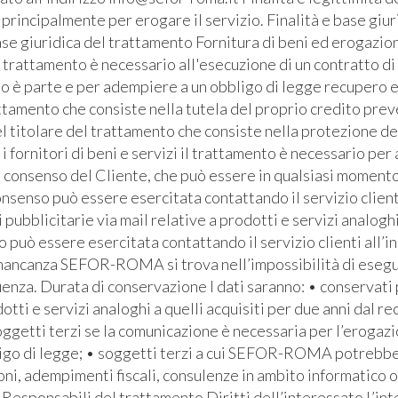
ti principalmente per erogare il servizio. Finalità e base giu
se giuridica del trattamento Fornitura di beni ed erogazione
l trattamento è necessario all'esecuzione di un contratto di
ato è parte e per adempiere a un obbligo di legge recupero e
ttamento che consiste nella tutela del proprio credito prev
l titolare del trattamento che consiste nella protezione de
i fornitori di beni e servizi il trattamento è necessario pe
l consenso del Cliente, che può essere in qualsiasi momento 
senso può essere esercitata contattando il servizio clienti 
bblicitarie via mail relative a prodotti e servizi analoghi
io può essere esercitata contattando il servizio clienti all’i
 mancanza SEFOR-ROMA si trova nell’impossibilità di eseguire
za. Durata di conservazione I dati saranno: • conservati pe
otti e servizi analoghi a quelli acquisiti per due anni dal re
soggetti terzi se la comunicazione è necessaria per l’erogaz
bbligo di legge; • soggetti terzi a cui SEFOR-ROMA potrebb
ioni, adempimenti fiscali, consulenze in ambito informatico 
Responsabili del trattamento Diritti dell’interessato L’inte