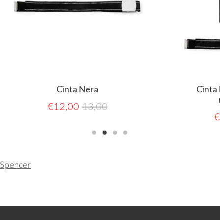
Cinta Nera
Cinta Nera con eti
resinata AED
€
12,00
13,00
€
16,00
17,0
Spencer