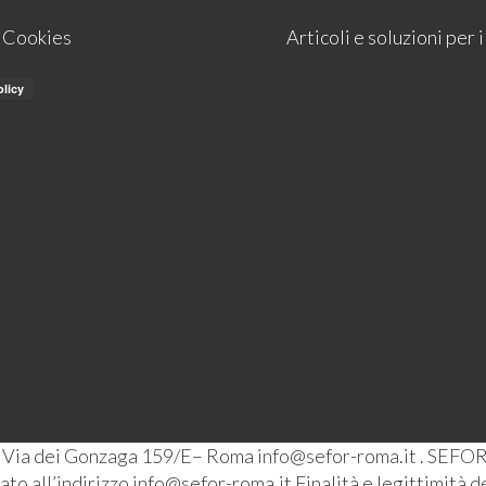
e Cookies
Articoli e soluzioni per
– Via dei Gonzaga 159/E– Roma info@sefor-roma.it . SEFOR
o all’indirizzo info@sefor-roma.it Finalità e legittimità del