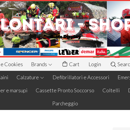
 e Cookies
Brands
Cart
Login
Searc
aini
Calzature
Defibrillatori e Accessori
Emerg
er e marsupi
Cassette Pronto Soccorso
Coltelli
Parcheggio