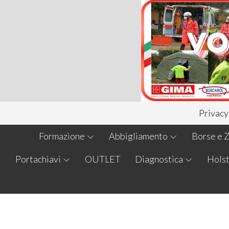
Privacy
Formazione
Abbigliamento
Borse e Z
Portachiavi
OUTLET
Diagnostica
Holst