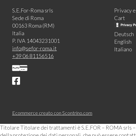
S.E.For-Roma srls
Privacy 
Sede di Roma
Cart
00163 Roma (RM)
Italia
Deutsch
P. IVA 14043231001
English
info@sefor-roma.it
Italiano
+39 06 81156516
Ecommerce creato con
Scontrino.com
Titolare Titolare dei trattamenti è S.E.FOR – ROMA srls 
della protezione dei dati personali, che può essere contattat