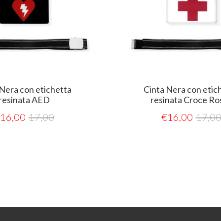
chetta
Cinta Nera con etichetta
resinata Croce Rossa
0
€
16,00
17,00