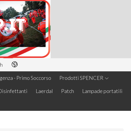
h
enza - Primo Soccorso
Prodotti SPENCER
Disinfettanti
Laerdal
Patch
Lampade portatili