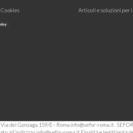
e Cookies
Articoli e soluzioni per
– Via dei Gonzaga 159/E– Roma info@sefor-roma.it . SEFOR
o all’indirizzo info@sefor-roma.it Finalità e legittimità del