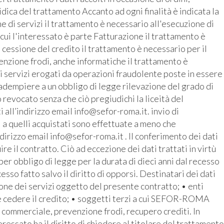
ridica del trattamento Accanto ad ogni finalità è indicata la
 di servizi il trattamento è necessario all'esecuzione di
 cui l'interessato è parte Fatturazione il trattamento è
 cessione del credito il trattamento è necessario per il
enzione frodi, anche informatiche il trattamento è
i servizi erogati da operazioni fraudolente poste in essere
r adempiere a un obbligo di legge rilevazione del grado di
revocato senza che ciò pregiudichi la liceità del
all’indirizzo email info@sefor-roma.it. invio di
 a quelli acquistati sono effettuate a meno che
ndirizzo email info@sefor-roma.it . Il conferimento dei dati
 il contratto. Ciò ad eccezione dei dati trattati in virtù
r obbligo di legge per la durata di dieci anni dal recesso
cesso fatto salvo il diritto di opporsi. Destinatari dei dati
ione dei servizi oggetto del presente contratto; • enti
e cedere il credito; • soggetti terzi a cui SEFOR-ROMA
o commerciale, prevenzione frodi, recupero crediti. In
ressato ha il diritto di chiedere al titolare del trattamento