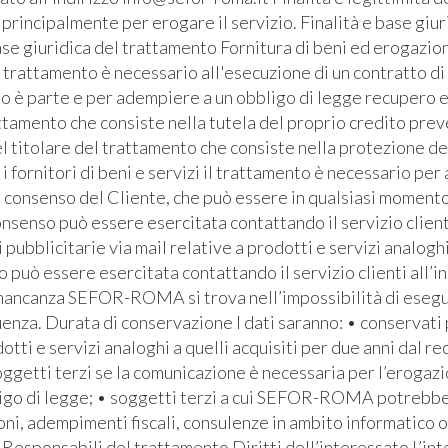
ti principalmente per erogare il servizio. Finalità e base giu
se giuridica del trattamento Fornitura di beni ed erogazione
l trattamento è necessario all'esecuzione di un contratto di
ato è parte e per adempiere a un obbligo di legge recupero e
ttamento che consiste nella tutela del proprio credito prev
l titolare del trattamento che consiste nella protezione de
i fornitori di beni e servizi il trattamento è necessario pe
l consenso del Cliente, che può essere in qualsiasi momento 
senso può essere esercitata contattando il servizio clienti 
bblicitarie via mail relative a prodotti e servizi analoghi
io può essere esercitata contattando il servizio clienti all’i
 mancanza SEFOR-ROMA si trova nell’impossibilità di eseguire
za. Durata di conservazione I dati saranno: • conservati pe
otti e servizi analoghi a quelli acquisiti per due anni dal re
soggetti terzi se la comunicazione è necessaria per l’erogaz
bbligo di legge; • soggetti terzi a cui SEFOR-ROMA potrebb
ioni, adempimenti fiscali, consulenze in ambito informatico 
Responsabili del trattamento Diritti dell’interessato L’inte