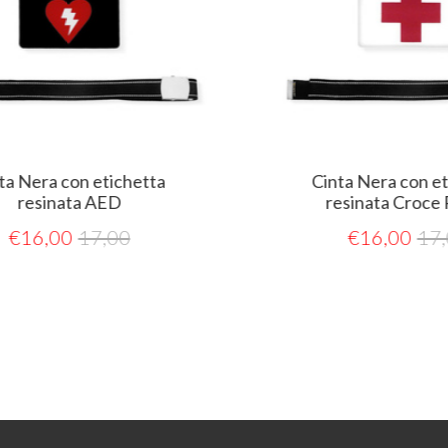
chetta
Cinta Nera con etichetta
resinata Croce Rossa
0
€
16,00
17,00