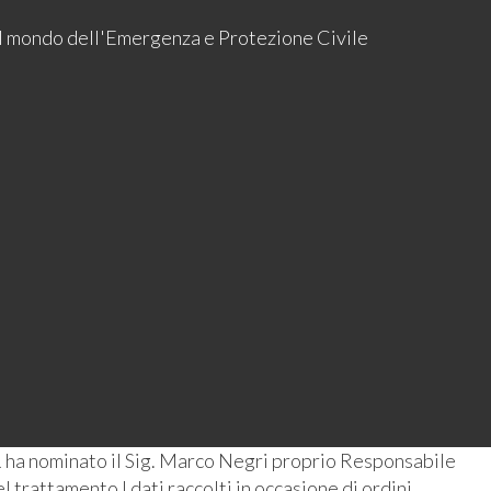
 il mondo dell'Emergenza e Protezione Civile
 ha nominato il Sig. Marco Negri proprio Responsabile
 trattamento I dati raccolti in occasione di ordini,