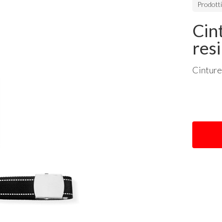
Prodott
Cin
res
Cintur