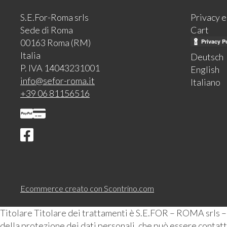
S.E.For-Roma srls
Privacy 
Sede di Roma
Cart
00163 Roma (RM)
Italia
Deutsch
P. IVA 14043231001
English
info@sefor-roma.it
Italiano
+39 06 81156516
Ecommerce creato con
Scontrino.com
Titolare Titolare dei trattamenti è S.E.FOR – ROMA srls 
della protezione dei dati personali, che può essere contattat