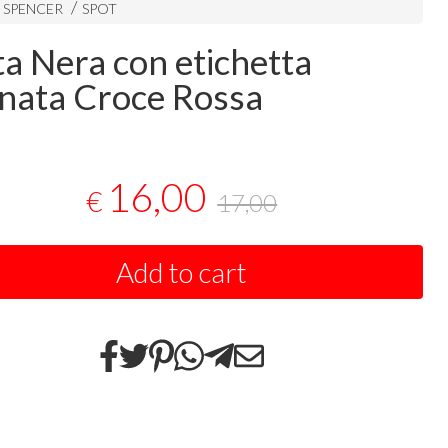
i SPENCER
SPOT
ta Nera con etichetta
inata Croce Rossa
e
16,00
€
17,00
Add to cart