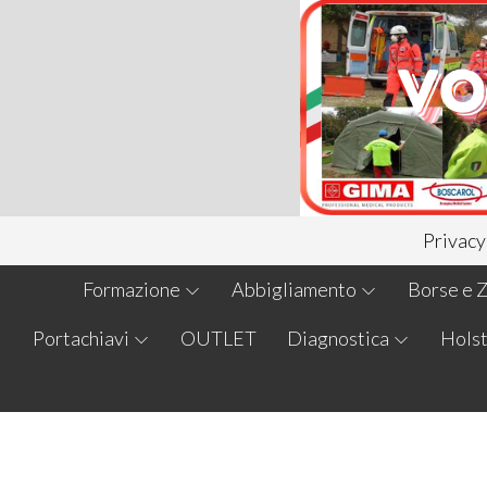
Privacy
Formazione
Abbigliamento
Borse e Z
Portachiavi
OUTLET
Diagnostica
Holst