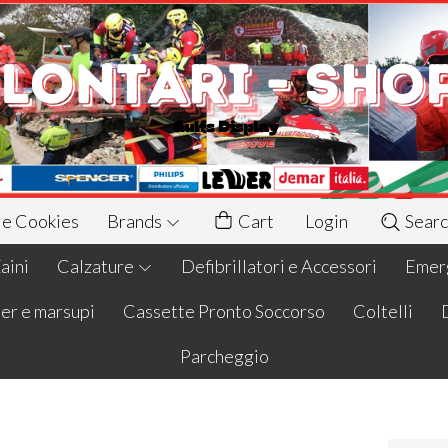
 e Cookies
Brands
Cart
Login
Searc
aini
Calzature
Defibrillatori e Accessori
Emerg
er e marsupi
Cassette Pronto Soccorso
Coltelli
Parcheggio