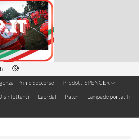
h
enza - Primo Soccorso
Prodotti SPENCER
Disinfettanti
Laerdal
Patch
Lampade portatili