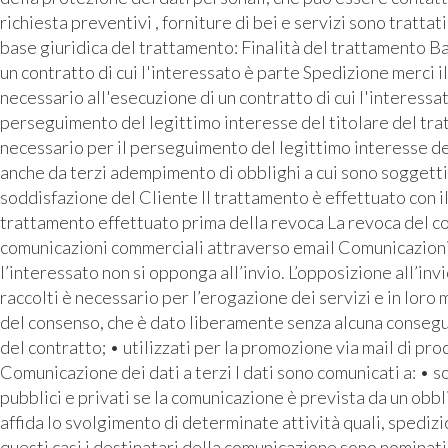
richiesta preventivi , forniture di bei e servizi sono tratta
base giuridica del trattamento: Finalità del trattamento Ba
un contratto di cui l'interessato è parte Spedizione merci i
necessario all'esecuzione di un contratto di cui l'interess
perseguimento del legittimo interesse del titolare del tra
necessario per il perseguimento del legittimo interesse de
anche da terzi adempimento di obblighi a cui sono soggetti 
soddisfazione del Cliente Il trattamento è effettuato con i
trattamento effettuato prima della revoca La revoca del con
comunicazioni commerciali attraverso email Comunicazioni pu
l’interessato non si opponga all’invio. L’opposizione all’inv
raccolti è necessario per l’erogazione dei servizi e in loro
del consenso, che è dato liberamente senza alcuna conseguen
del contratto; • utilizzati per la promozione via mail di prod
Comunicazione dei dati a terzi I dati sono comunicati a: • 
pubblici e privati se la comunicazione è prevista da un o
affida lo svolgimento di determinate attività quali, spediz
questi casi i destinatari della comunicazione sono nominati 