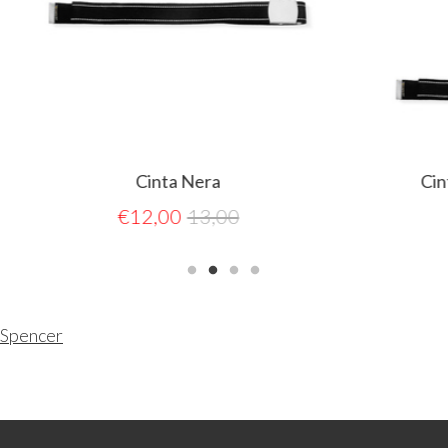
Cinta Nera
Cinta Nera con eti
resinata AED
€
12,00
13,00
€
16,00
17,0
Spencer