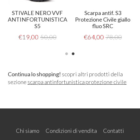
e
STIVALE NERO VVF
Scarpa antif. S3
ANTINFORTUNISTICA
Protezione Civile giallo
S5
fluo SRC
€
19,00
50,00
€
64,00
78,00
Continua lo shopping!
scopri altri prodotti della
sezione
scarpa antinfortunistica protezione civile
Chi siamo
Condizioni di vendita
Contatti