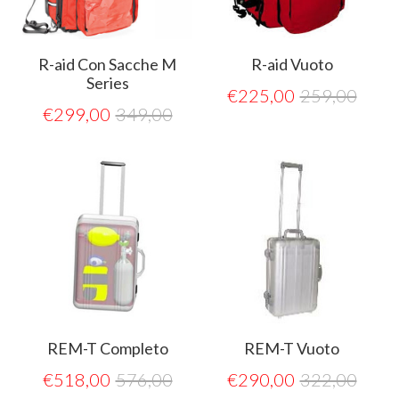
R-aid Con Sacche M
R-aid Vuoto
Series
€
225,00
259,00
€
299,00
349,00
REM-T Completo
REM-T Vuoto
€
518,00
576,00
€
290,00
322,00