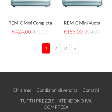
REM-C Mini Completa
REM-C Mini Vuota
€
424,00
471,00
€
183,00
204,00
«
1
2
3
»
Chi siamo
Condizioni di vendita
Contatti
TUTTI I PREZZI SI INTENDONO IVA
COMPRESA