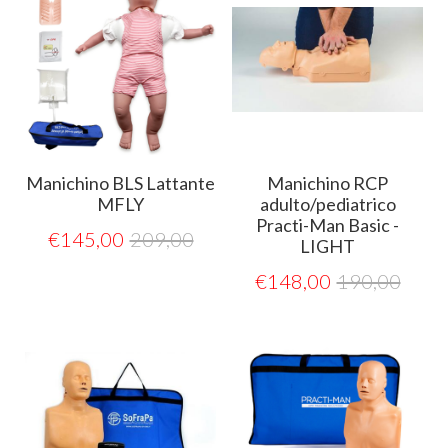
Manichino BLS Lattante
Manichino RCP
MFLY
adulto/pediatrico
Practi-Man Basic -
€
145,00
209,00
LIGHT
€
148,00
190,00