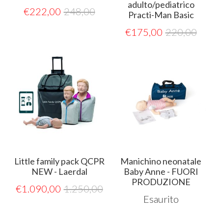
adulto/pediatrico
€
222,00
248,00
Practi-Man Basic
€
175,00
220,00
Little family pack QCPR
Manichino neonatale
NEW - Laerdal
Baby Anne - FUORI
PRODUZIONE
€
1.090,00
1.250,00
Esaurito