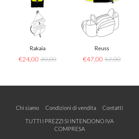
Rakaia
Reuss
€
24,00
30,00
€
47,00
52,00
Chi siamo
Condizioni di vendita
Contatti
TUTTI I PREZZI SI INTENDONO IVA
COMPRESA