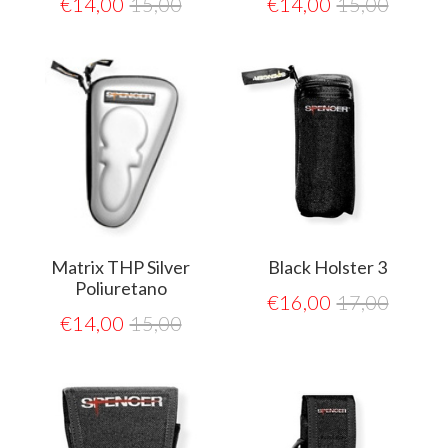
€
14,00
15,00
€
14,00
15,00
Matrix THP Silver
Black Holster 3
Poliuretano
€
16,00
17,00
€
14,00
15,00