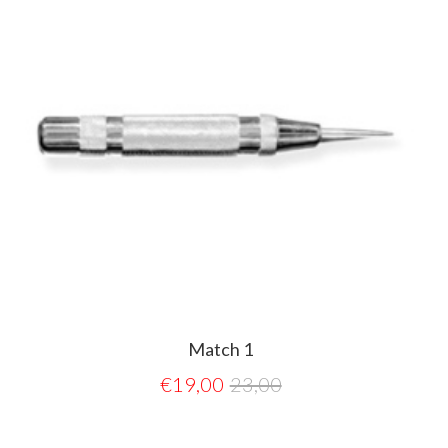
Match 1
€
19,00
23,00