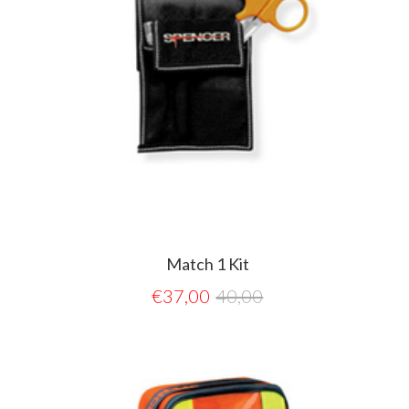
Match 1 Kit
€
37,00
40,00