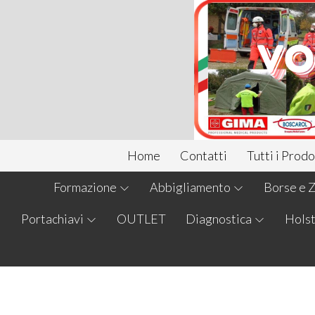
Home
Contatti
Tutti i Prodo
Formazione
Abbigliamento
Borse e Z
Portachiavi
OUTLET
Diagnostica
Holst