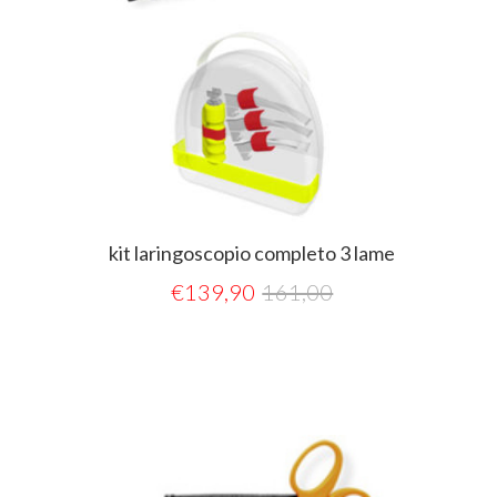
kit laringoscopio completo 3 lame
€
139,90
161,00