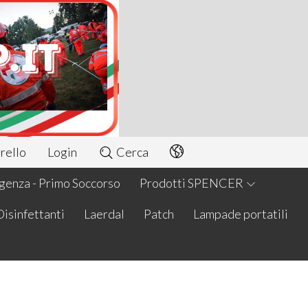
rello
Login
Cerca
enza - Primo Soccorso
Prodotti SPENCER
Disinfettanti
Laerdal
Patch
Lampade portatili