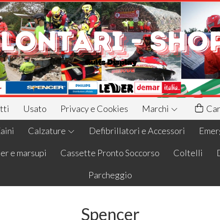
tti
Usato
Privacy e Cookies
Marchi
Car
aini
Calzature
Defibrillatori e Accessori
Emerg
er e marsupi
Cassette Pronto Soccorso
Coltelli
Parcheggio
Spencer