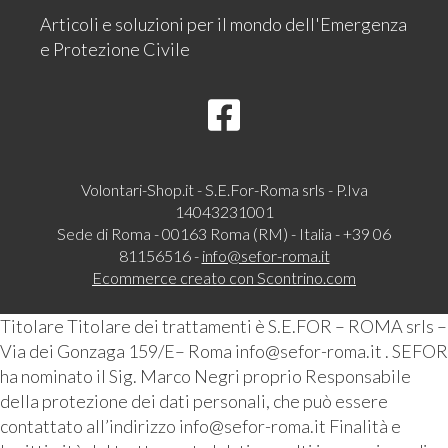
Articoli e soluzioni per il mondo dell'Emergenza
e Protezione Civile
Volontari-Shop.it - S.E.For-Roma srls - P.Iva
14043231001
Sede di Roma - 00163 Roma (RM) - Italia - +39 06
81156516 -
info@sefor-roma.it
Ecommerce creato con
Scontrino.com
Titolare Titolare dei trattamenti è S.E.FOR – ROMA srls –
Via dei Gonzaga 159/E– Roma info@sefor-roma.it . SEFOR
ha nominato il Sig. Marco Negri proprio Responsabile
della protezione dei dati personali, che può essere
contattato all’indirizzo info@sefor-roma.it Finalità e