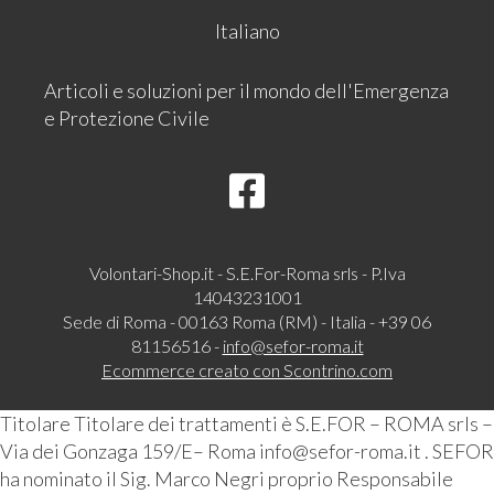
Italiano
Articoli e soluzioni per il mondo dell'Emergenza
e Protezione Civile
Volontari-Shop.it - S.E.For-Roma srls - P.Iva
14043231001
Sede di Roma - 00163 Roma (RM) - Italia - +39 06
81156516 -
info@sefor-roma.it
Ecommerce creato con
Scontrino.com
Titolare Titolare dei trattamenti è S.E.FOR – ROMA srls –
Via dei Gonzaga 159/E– Roma info@sefor-roma.it . SEFOR
ha nominato il Sig. Marco Negri proprio Responsabile