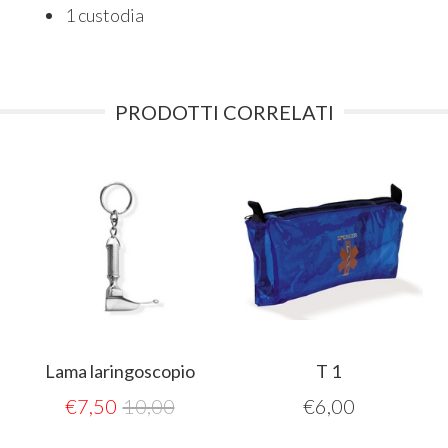
1 custodia
PRODOTTI CORRELATI
o
Lama laringoscopio
T 1
€
7,50
10,00
€
6,00