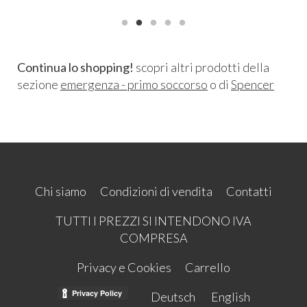
Continua lo shopping!
scopri altri prodotti della
sezione
emergenza - primo soccorso
o di
Spencer
Chi siamo
Condizioni di vendita
Contatti
TUTTI I PREZZI SI INTENDONO IVA
COMPRESA
Privacy e Cookies
Carrello
Deutsch
English