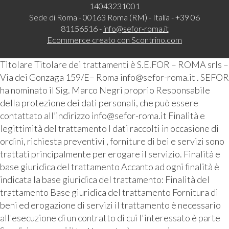
14043231001
Sede di Roma - 00163 Roma (RM) - Italia - +39 06
81156516 -
info@sefor-roma.it
Ecommerce creato con
Scontrino.com
Titolare Titolare dei trattamenti è S.E.FOR – ROMA srls –
Via dei Gonzaga 159/E– Roma info@sefor-roma.it . SEFOR
ha nominato il Sig. Marco Negri proprio Responsabile
della protezione dei dati personali, che può essere
contattato all’indirizzo info@sefor-roma.it Finalità e
legittimità del trattamento I dati raccolti in occasione di
ordini, richiesta preventivi , forniture di bei e servizi sono
trattati principalmente per erogare il servizio. Finalità e
base giuridica del trattamento Accanto ad ogni finalità è
indicata la base giuridica del trattamento: Finalità del
trattamento Base giuridica del trattamento Fornitura di
beni ed erogazione di servizi il trattamento è necessario
all'esecuzione di un contratto di cui l'interessato è parte