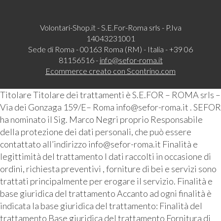
Volontari-Shop.it - S.E.For-Roma srls - P.Iva
14043231001
Sede di Roma - 00163 Roma (RM) - Italia - +39 06
81156516 -
info@sefor-roma.it
Ecommerce creato con
Scontrino.com
Titolare Titolare dei trattamenti è S.E.FOR – ROMA srls –
Via dei Gonzaga 159/E– Roma info@sefor-roma.it . SEFOR
ha nominato il Sig. Marco Negri proprio Responsabile
della protezione dei dati personali, che può essere
contattato all’indirizzo info@sefor-roma.it Finalità e
legittimità del trattamento I dati raccolti in occasione di
ordini, richiesta preventivi , forniture di bei e servizi sono
trattati principalmente per erogare il servizio. Finalità e
base giuridica del trattamento Accanto ad ogni finalità è
indicata la base giuridica del trattamento: Finalità del
trattamento Base giuridica del trattamento Fornitura di