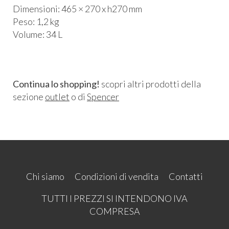
Dimensioni: 465 × 270 x h270 mm
Peso: 1,2 kg
Volume: 34 L
Continua lo shopping!
scopri altri prodotti della
sezione
outlet
o di
Spencer
Chi siamo
Condizioni di vendita
Contatti
TUTTI I PREZZI SI INTENDONO IVA
COMPRESA