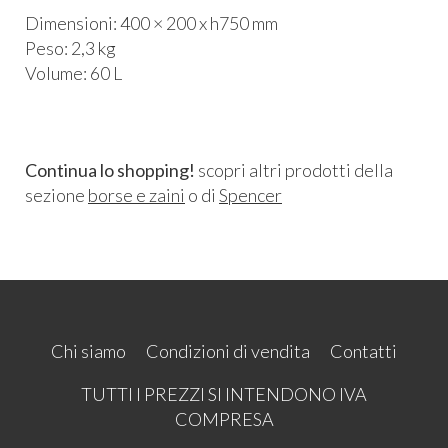
Dimensioni: 400 × 200 x h750 mm
Peso: 2,3 kg
Volume: 60 L
Continua lo shopping!
scopri altri prodotti della
sezione
borse e zaini
o di
Spencer
Chi siamo
Condizioni di vendita
Contatti
TUTTI I PREZZI SI INTENDONO IVA
COMPRESA