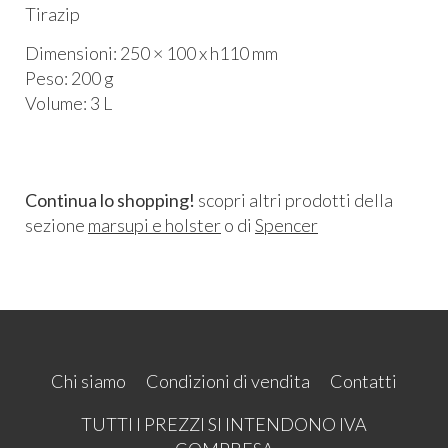
Tirazip
Dimensioni: 250 × 100 x h110 mm
Peso: 200 g
Volume: 3 L
Continua lo shopping!
scopri altri prodotti della
sezione
marsupi e holster
o di
Spencer
Chi siamo
Condizioni di vendita
Contatti
TUTTI I PREZZI SI INTENDONO IVA