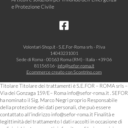
e Protezione Civile
Volontari-Shop.it - S.E.For-Roma srls - P.Iva
14043231001
Sede di Roma - 00163 Roma (RM) - Italia - +39 06
81156516 -
info@sefor-roma.it
Ecommerce creato con
Scontrino.com
Titolare Titolare dei trattamenti è S.E.FOR – ROMA srls –
Via dei Gonzaga 159/E– Roma info@sefor-roma.it . SEFOR
ha nominato il Sig. Marco Negri proprio Responsabile
della protezione dei dati personali, che può essere
contattato all’indirizzo info@sefor-roma.it Finalità e
legittimità del trattamento I dati raccolti in occasione di