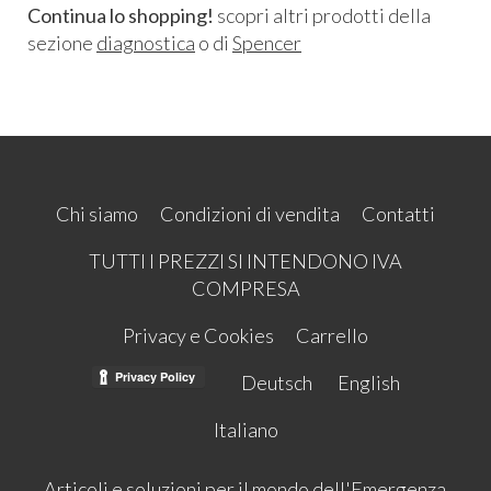
Continua lo shopping!
scopri altri prodotti della
sezione
diagnostica
o di
Spencer
Chi siamo
Condizioni di vendita
Contatti
TUTTI I PREZZI SI INTENDONO IVA
COMPRESA
Privacy e Cookies
Carrello
Deutsch
English
Italiano
Articoli e soluzioni per il mondo dell'Emergenza