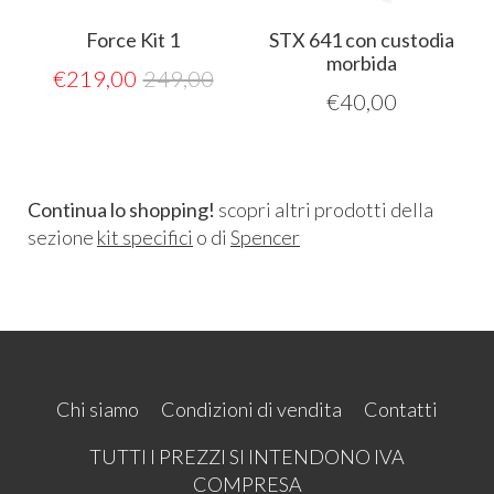
Force Kit 1
STX 641 con custodia
morbida
€
219,00
249,00
€
40,00
Continua lo shopping!
scopri altri prodotti della
sezione
kit specifici
o di
Spencer
Chi siamo
Condizioni di vendita
Contatti
TUTTI I PREZZI SI INTENDONO IVA
COMPRESA