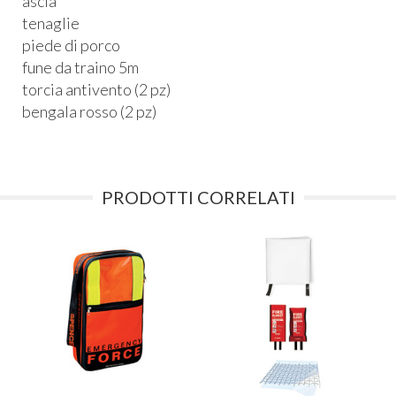
ascia
tenaglie
piede di porco
fune da traino 5m
torcia antivento (2 pz)
bengala rosso (2 pz)
PRODOTTI CORRELATI