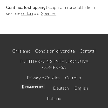
Continua lo shopping!
scopri altri prodotti della
sezione
collari
o di
Spencer
Chi siamo
Condizioni di vendita
Contatti
TUTTI I PREZZI SI INTENDONO IVA
COMPRESA
Privacy e Cookies
Carrello
Deutsch
English
Italiano