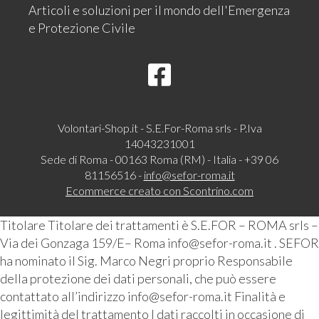
Articoli e soluzioni per il mondo dell'Emergenza
e Protezione Civile
Volontari-Shop.it - S.E.For-Roma srls - P.Iva
14043231001
Sede di Roma - 00163 Roma (RM) - Italia - +39 06
81156516 -
info@sefor-roma.it
Ecommerce creato con
Scontrino.com
Titolare Titolare dei trattamenti è S.E.FOR – ROMA srls –
Via dei Gonzaga 159/E– Roma info@sefor-roma.it . SEFOR
ha nominato il Sig. Marco Negri proprio Responsabile
della protezione dei dati personali, che può essere
contattato all’indirizzo info@sefor-roma.it Finalità e
legittimità del trattamento I dati raccolti in occasione di