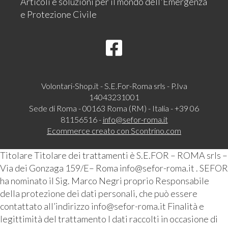
Articoli e soluzioni per il mondo dell'Emergenza
e Protezione Civile
Volontari-Shop.it - S.E.For-Roma srls - P.Iva
14043231001
Sede di Roma - 00163 Roma (RM) - Italia - +39 06
81156516 -
info@sefor-roma.it
Ecommerce creato con
Scontrino.com
Titolare Titolare dei trattamenti è S.E.FOR – ROMA srls –
Via dei Gonzaga 159/E– Roma info@sefor-roma.it . SEFOR
ha nominato il Sig. Marco Negri proprio Responsabile
della protezione dei dati personali, che può essere
contattato all’indirizzo info@sefor-roma.it Finalità e
legittimità del trattamento I dati raccolti in occasione di