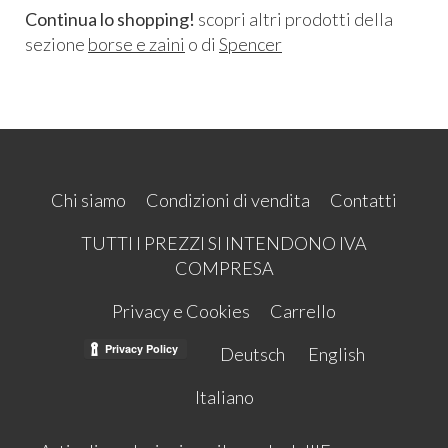
Continua lo shopping!
scopri altri prodotti della
sezione
borse e zaini
o di
Spencer
Chi siamo
Condizioni di vendita
Contatti
TUTTI I PREZZI SI INTENDONO IVA
COMPRESA
Privacy e Cookies
Carrello
Deutsch
English
Italiano