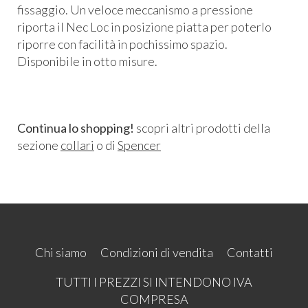
fissaggio. Un veloce meccanismo a pressione
riporta il Nec Loc in posizione piatta per poterlo
riporre con facilità in pochissimo spazio.
Disponibile in otto misure.
Continua lo shopping!
scopri altri prodotti della
sezione
collari
o di
Spencer
Chi siamo
Condizioni di vendita
Contatti
TUTTI I PREZZI SI INTENDONO IVA
COMPRESA