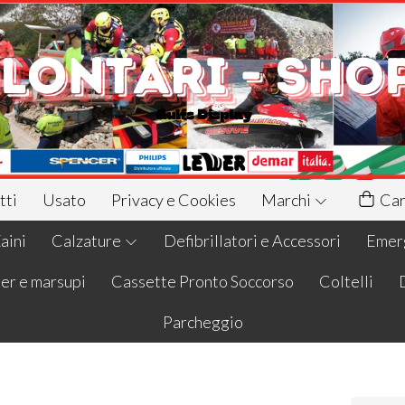
tti
Usato
Privacy e Cookies
Marchi
Car
aini
Calzature
Defibrillatori e Accessori
Emerg
er e marsupi
Cassette Pronto Soccorso
Coltelli
Parcheggio