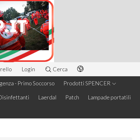
rello
Login
Cerca
enza - Primo Soccorso
Prodotti SPENCER
Disinfettanti
Laerdal
Patch
Lampade portatili