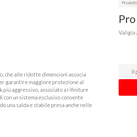
Prodott
Pro
Valigia
Il
, che alle ridotte dimensioni associa
per garantire maggiore protezione al
 più aggressivo, associato a rifiniture
idi con un sistema esclusivo consente
ndo una salda e stabile presa anche nelle