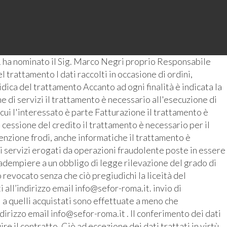
 ha nominato il Sig. Marco Negri proprio Responsabile
 trattamento I dati raccolti in occasione di ordini,
ridica del trattamento Accanto ad ogni finalità è indicata la
 di servizi il trattamento è necessario all'esecuzione di
 cui l'interessato è parte Fatturazione il trattamento è
 cessione del credito il trattamento è necessario per il
enzione frodi, anche informatiche il trattamento è
i servizi erogati da operazioni fraudolente poste in essere
r adempiere a un obbligo di legge rilevazione del grado di
revocato senza che ciò pregiudichi la liceità del
all’indirizzo email info@sefor-roma.it. invio di
 a quelli acquistati sono effettuate a meno che
ndirizzo email info@sefor-roma.it . Il conferimento dei dati
 il contratto. Ciò ad eccezione dei dati trattati in virtù