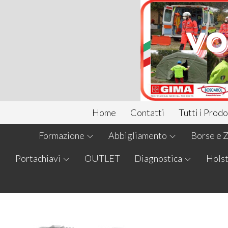
Home
Contatti
Tutti i Prodo
Formazione
Abbigliamento
Borse e Z
Portachiavi
OUTLET
Diagnostica
Holst