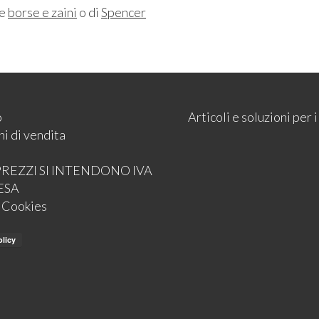
ne
borse e zaini
o di
Spencer
o
Articoli e soluzioni per
i di vendita
 PREZZI SI INTENDONO IVA
ESA
e Cookies