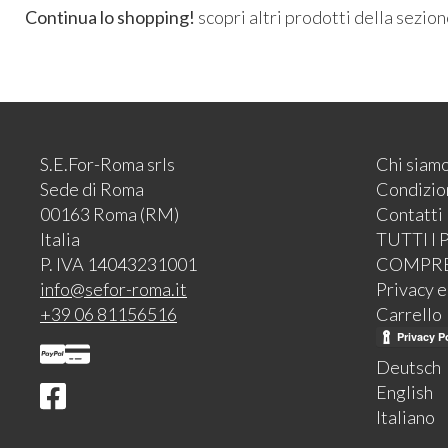
Continua lo shopping!
scopri altri prodotti della sezio
S.E.For-Roma srls
Chi siam
Sede di Roma
Condizion
00163 Roma (RM)
Contatti
Italia
TUTTI I
P. IVA 14043231001
COMPR
info@sefor-roma.it
Privacy 
+39 06 81156516
Carrello
Deutsch
English
Italiano