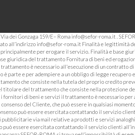
– Via dei Gonzaga 159/E– Roma info@sefor-roma.it . SEFOR
o all’indirizzo info@sefor-roma.it Finalità e legittimità del
ti principalmente per erogare il servizio. Finalità e base giu
se giuridica del trattamento Fornitura di beni ed erogazione
l trattamento è necessario all'esecuzione di un contratto di
ato è parte e per adempiere a un obbligo di legge recupero e
ttamento che consiste nella tutela del proprio credito prev
l titolare del trattamento che consiste nella protezione de
i fornitori di beni e servizi il trattamento è necessario pe
l consenso del Cliente, che può essere in qualsiasi momento 
senso può essere esercitata contattando il servizio clienti 
bblicitarie via mail relative a prodotti e servizi analoghi
io può essere esercitata contattando il servizio clienti all’i
 mancanza SEFOR-ROMA si trova nell’impossibilità di eseguire