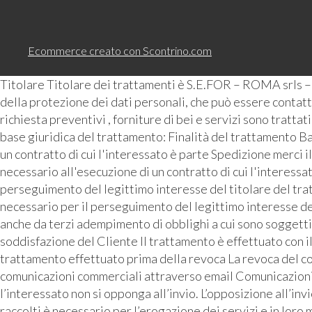
Ecommerce creato con
Scontrino.com
Titolare Titolare dei trattamenti è S.E.FOR – ROMA srls 
della protezione dei dati personali, che può essere contattat
richiesta preventivi , forniture di bei e servizi sono tratta
base giuridica del trattamento: Finalità del trattamento Ba
un contratto di cui l'interessato è parte Spedizione merci i
necessario all'esecuzione di un contratto di cui l'interess
perseguimento del legittimo interesse del titolare del tra
necessario per il perseguimento del legittimo interesse de
anche da terzi adempimento di obblighi a cui sono soggetti 
soddisfazione del Cliente Il trattamento è effettuato con i
trattamento effettuato prima della revoca La revoca del con
comunicazioni commerciali attraverso email Comunicazioni pu
l’interessato non si opponga all’invio. L’opposizione all’inv
raccolti è necessario per l’erogazione dei servizi e in loro