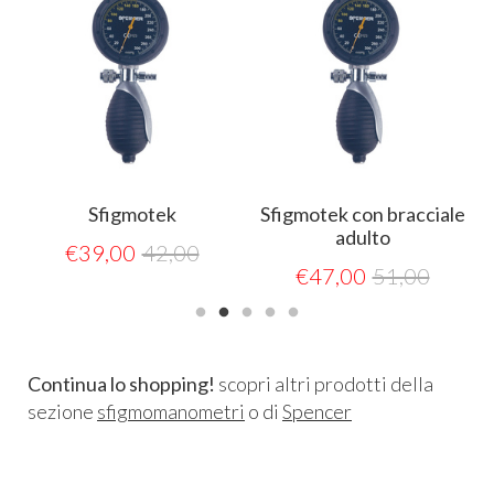
o
Sfigmotek
Sfigmotek con bracciale
adulto
€
39,00
42,00
€
47,00
51,00
Continua lo shopping!
scopri altri prodotti della
sezione
sfigmomanometri
o di
Spencer