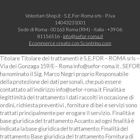
Volontari-Shop.it - S.E.For-Roma srls - P.Iva
14043231001
Sede di Roma - 00163 Roma (RM) - Italia - +39 06
81156516 -
info@sefor-roma.it
Ecommerce creato con
Scontrino.com
Titolare Titolare dei trattamenti è S.E.FOR – ROMA srls –
Via dei Gonzaga 159/E– Roma info@sefor-roma.it . SEFOR
ha nominato il Sig. Marco Negri proprio Responsabile
della protezione dei dati personali, che può essere
contattato all’indirizzo info@sefor-roma.it Finalità e
legittimità del trattamento I dati raccolti in occasione di
ordini, richiesta preventivi , forniture di bei e servizi sono
trattati principalmente per erogare il servizio. Finalità e
base giuridica del trattamento Accanto ad ogni finalità è
indicata la base giuridica del trattamento: Finalità del
trattamento Base giuridica del trattamento Fornitura di