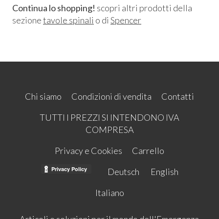
Continua lo shopping!
scopri altri prodotti della
sezione
tavole spinali
o di
Spencer
Chi siamo
Condizioni di vendita
Contatti
TUTTI I PREZZI SI INTENDONO IVA
COMPRESA
Privacy e Cookies
Carrello
Deutsch
English
Italiano