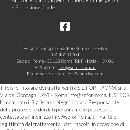
Articoli e soluzioni per il mondo dell'Emergenza
e Protezione Civile
Volontari-Shop.it - S.E.For-Roma srls - P.Iva
14043231001
Sede di Roma - 00163 Roma (RM) - Italia - +39 06
81156516 -
info@sefor-roma.it
Ecommerce creato con
Scontrino.com
Titolare Titolare dei trattamenti è S.E.FOR – ROMA srls –
Via dei Gonzaga 159/E– Roma info@sefor-roma.it . SEFOR
ha nominato il Sig. Marco Negri proprio Responsabile
della protezione dei dati personali, che può essere
contattato all’indirizzo info@sefor-roma.it Finalità e
legittimità del trattamento I dati raccolti in occasione di