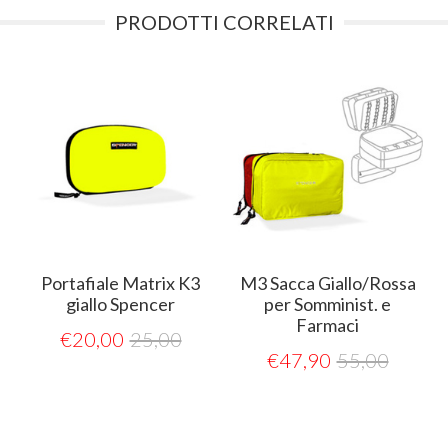
PRODOTTI CORRELATI
Portafiale Matrix K3
M3 Sacca Giallo/Rossa
giallo Spencer
per Somminist. e
Farmaci
€
20,00
25,00
€
47,90
55,00