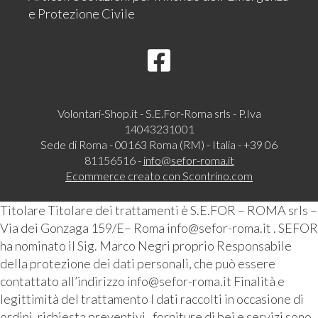
e Protezione Civile
Volontari-Shop.it - S.E.For-Roma srls - P.Iva
14043231001
Sede di Roma - 00163 Roma (RM) - Italia - +39 06
81156516 -
info@sefor-roma.it
Ecommerce creato con
Scontrino.com
Titolare Titolare dei trattamenti è S.E.FOR – ROMA srls –
Via dei Gonzaga 159/E– Roma info@sefor-roma.it . SEFOR
ha nominato il Sig. Marco Negri proprio Responsabile
della protezione dei dati personali, che può essere
contattato all’indirizzo info@sefor-roma.it Finalità e
legittimità del trattamento I dati raccolti in occasione di
ordini, richiesta preventivi , forniture di bei e servizi sono