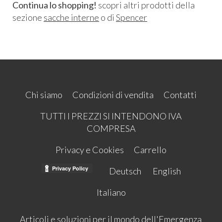
Continua lo shopping!
scopri altri prodotti della
sezione
sacche interne
o di
Spencer
Chi siamo
Condizioni di vendita
Contatti
TUTTI I PREZZI SI INTENDONO IVA
COMPRESA
Privacy e Cookies
Carrello
Deutsch
English
Italiano
Articoli e soluzioni per il mondo dell'Emergenza