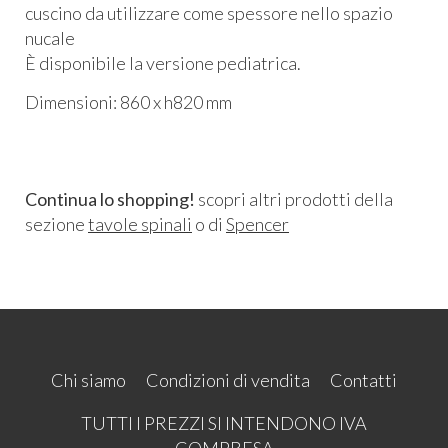
cuscino da utilizzare come spessore nello spazio
nucale
È disponibile la versione pediatrica.
Dimensioni: 860 x h820 mm
Continua lo shopping!
scopri altri prodotti della
sezione
tavole spinali
o di
Spencer
Chi siamo
Condizioni di vendita
Contatti
TUTTI I PREZZI SI INTENDONO IVA