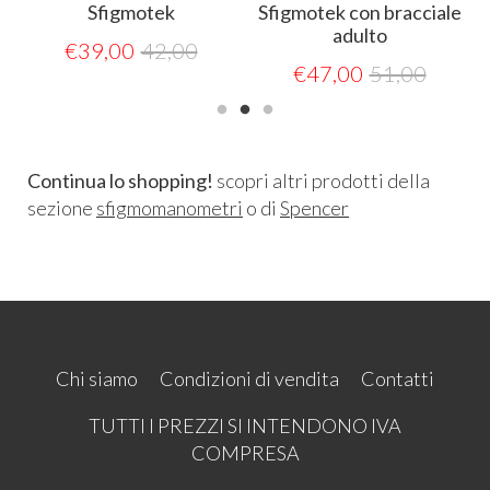
o
Sfigmotek
Sfigmotek con bracciale
adulto
€
39,00
42,00
€
47,00
51,00
Continua lo shopping!
scopri altri prodotti della
sezione
sfigmomanometri
o di
Spencer
Chi siamo
Condizioni di vendita
Contatti
TUTTI I PREZZI SI INTENDONO IVA
COMPRESA