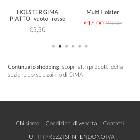
HOLSTER GIMA
Multi Holster
PIATTO - vuoto - rosso
€
16,00
20,00
€
5,50
Continua lo shopping!
scopri altri prodotti della
sezione
borse e zaini
o di
GIMA
Chi siamo
Condizioni di vendita
Contatti
TUTTI I PREZZI SI INTENDONO IVA