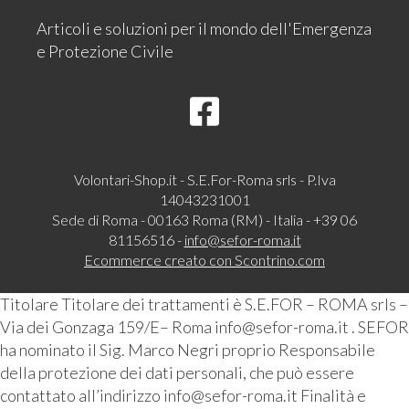
Articoli e soluzioni per il mondo dell'Emergenza
e Protezione Civile
Volontari-Shop.it - S.E.For-Roma srls - P.Iva
14043231001
Sede di Roma - 00163 Roma (RM) - Italia - +39 06
81156516 -
info@sefor-roma.it
Ecommerce creato con
Scontrino.com
Titolare Titolare dei trattamenti è S.E.FOR – ROMA srls –
Via dei Gonzaga 159/E– Roma info@sefor-roma.it . SEFOR
ha nominato il Sig. Marco Negri proprio Responsabile
della protezione dei dati personali, che può essere
contattato all’indirizzo info@sefor-roma.it Finalità e