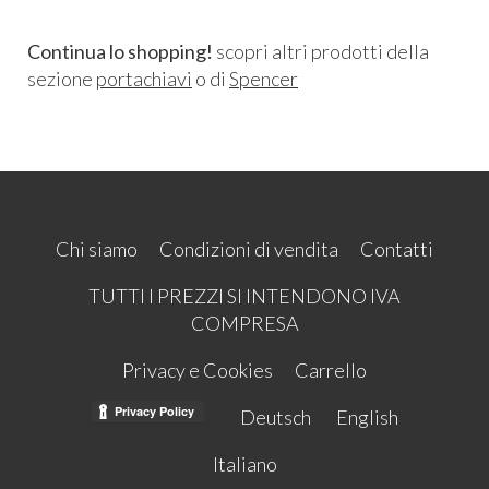
Continua lo shopping!
scopri altri prodotti della
sezione
portachiavi
o di
Spencer
Chi siamo
Condizioni di vendita
Contatti
TUTTI I PREZZI SI INTENDONO IVA
COMPRESA
Privacy e Cookies
Carrello
Deutsch
English
Italiano