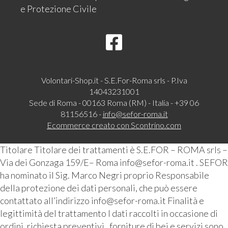
e Protezione Civile
Volontari-Shop.it - S.E.For-Roma srls - P.Iva
14043231001
Sede di Roma - 00163 Roma (RM) - Italia - +39 06
81156516 -
info@sefor-roma.it
Ecommerce creato con
Scontrino.com
Titolare Titolare dei trattamenti è S.E.FOR – ROMA srls –
Via dei Gonzaga 159/E– Roma info@sefor-roma.it . SEFOR
ha nominato il Sig. Marco Negri proprio Responsabile
della protezione dei dati personali, che può essere
contattato all’indirizzo info@sefor-roma.it Finalità e
legittimità del trattamento I dati raccolti in occasione di
ordini, richiesta preventivi , forniture di bei e servizi sono