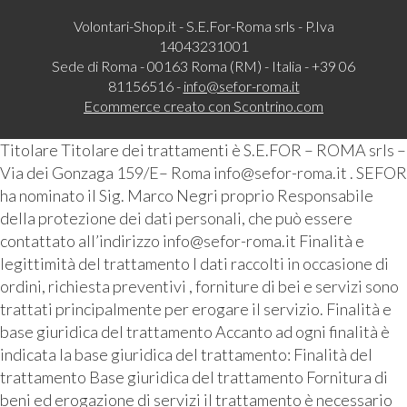
Volontari-Shop.it - S.E.For-Roma srls - P.Iva
14043231001
Sede di Roma - 00163 Roma (RM) - Italia - +39 06
81156516 -
info@sefor-roma.it
Ecommerce creato con
Scontrino.com
Titolare Titolare dei trattamenti è S.E.FOR – ROMA srls –
Via dei Gonzaga 159/E– Roma info@sefor-roma.it . SEFOR
ha nominato il Sig. Marco Negri proprio Responsabile
della protezione dei dati personali, che può essere
contattato all’indirizzo info@sefor-roma.it Finalità e
legittimità del trattamento I dati raccolti in occasione di
ordini, richiesta preventivi , forniture di bei e servizi sono
trattati principalmente per erogare il servizio. Finalità e
base giuridica del trattamento Accanto ad ogni finalità è
indicata la base giuridica del trattamento: Finalità del
trattamento Base giuridica del trattamento Fornitura di
beni ed erogazione di servizi il trattamento è necessario