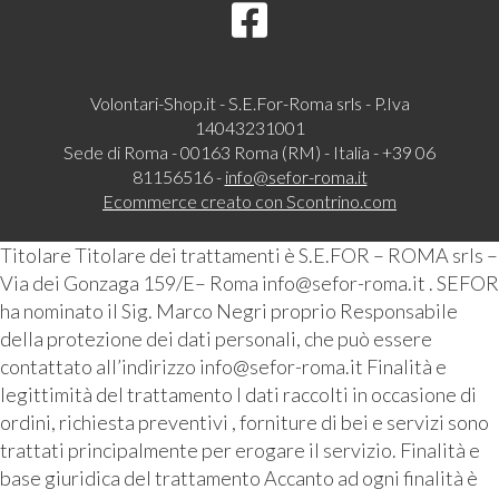
Volontari-Shop.it - S.E.For-Roma srls - P.Iva
14043231001
Sede di Roma - 00163 Roma (RM) - Italia - +39 06
81156516 -
info@sefor-roma.it
Ecommerce creato con
Scontrino.com
Titolare Titolare dei trattamenti è S.E.FOR – ROMA srls –
Via dei Gonzaga 159/E– Roma info@sefor-roma.it . SEFOR
ha nominato il Sig. Marco Negri proprio Responsabile
della protezione dei dati personali, che può essere
contattato all’indirizzo info@sefor-roma.it Finalità e
legittimità del trattamento I dati raccolti in occasione di
ordini, richiesta preventivi , forniture di bei e servizi sono
trattati principalmente per erogare il servizio. Finalità e
base giuridica del trattamento Accanto ad ogni finalità è