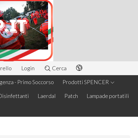
rello
Login
Cerca
enza - Primo Soccorso
Prodotti SPENCER
Disinfettanti
Laerdal
Patch
Lampade portatili