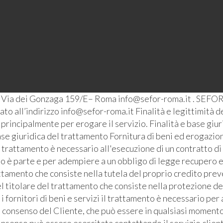
– Via dei Gonzaga 159/E– Roma info@sefor-roma.it . SEFOR
o all’indirizzo info@sefor-roma.it Finalità e legittimità del
ti principalmente per erogare il servizio. Finalità e base giu
se giuridica del trattamento Fornitura di beni ed erogazione
l trattamento è necessario all'esecuzione di un contratto di
ato è parte e per adempiere a un obbligo di legge recupero e
ttamento che consiste nella tutela del proprio credito prev
l titolare del trattamento che consiste nella protezione de
i fornitori di beni e servizi il trattamento è necessario pe
l consenso del Cliente, che può essere in qualsiasi momento 