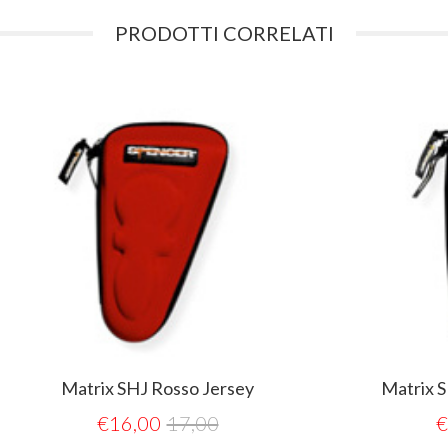
PRODOTTI CORRELATI
ix SHJ Rosso Jersey
Matrix SHP Giallo Pol
€
16,00
17,00
€
16,00
17,0