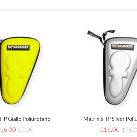
iuretano
Matrix SHP Silver Poliuretano
0
€
16,00
17,00