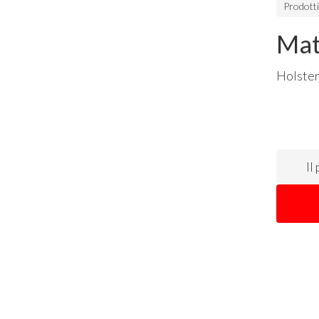
Prodott
Mat
Holste
Il