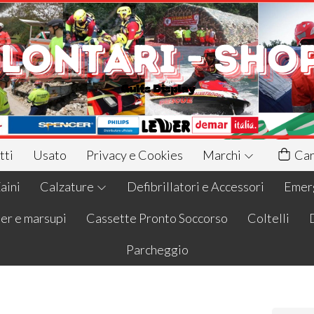
tti
Usato
Privacy e Cookies
Marchi
Car
aini
Calzature
Defibrillatori e Accessori
Emerg
er e marsupi
Cassette Pronto Soccorso
Coltelli
Parcheggio