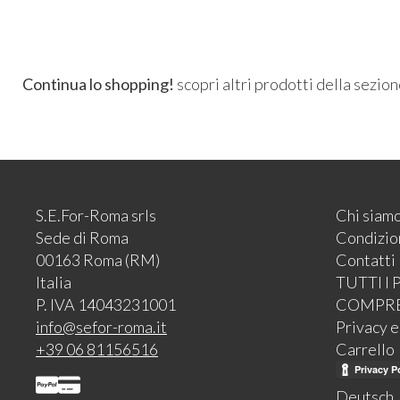
Continua lo shopping!
scopri altri prodotti della sezio
S.E.For-Roma srls
Chi siam
Sede di Roma
Condizion
00163 Roma (RM)
Contatti
Italia
TUTTI I
P. IVA 14043231001
COMPR
info@sefor-roma.it
Privacy 
+39 06 81156516
Carrello
Deutsch