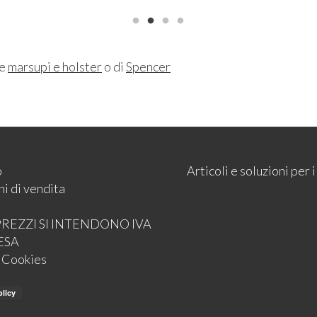
ne
marsupi e holster
o di
Spencer
o
Articoli e soluzioni per
i di vendita
 PREZZI SI INTENDONO IVA
ESA
e Cookies