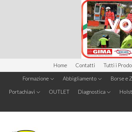
Home
Contatti
Tutti i Prodo
Formazione
Abbigliamento
Borse e Z
Portachiavi
OUTLET
Diagnostica
Holst