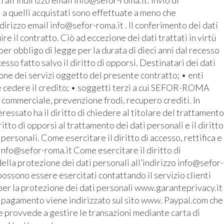
all’indirizzo email info@sefor-roma.it. invio di
 a quelli acquistati sono effettuate a meno che
ndirizzo email info@sefor-roma.it . Il conferimento dei dati
 il contratto. Ciò ad eccezione dei dati trattati in virtù
r obbligo di legge per la durata di dieci anni dal recesso
cesso fatto salvo il diritto di opporsi. Destinatari dei dati
ione dei servizi oggetto del presente contratto; • enti
e cedere il credito; • soggetti terzi a cui SEFOR-ROMA
o commerciale, prevenzione frodi, recupero crediti. In
ressato ha il diritto di chiedere al titolare del trattamento
iritto di opporsi al trattamento dei dati personali e il diritto
 personali. Come esercitare il diritto di accesso, rettifica e
 info@sefor-roma.it Come esercitare il diritto di
ella protezione dei dati personali all’indirizzo info@sefor-
possono essere esercitati contattando il servizio clienti
 per la protezione dei dati personali www.garanteprivacy.it
o del pagamento viene indirizzato sul sito www. Paypal.com che
provvede a gestire le transazioni mediante carta di