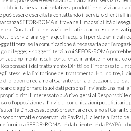
senso può essere esercitata contattando il servizio clienti 
bblicitarie via mail relative a prodotti e servizi analoghi
io può essere esercitata contattando il servizio clienti all’i
 mancanza SEFOR-ROMA si trova nell’impossibilità di eseguire
za. Durata di conservazione I dati saranno: • conservati pe
otti e servizi analoghi a quelli acquisiti per due anni dal re
soggetti terzi se la comunicazione è necessaria per l’erogaz
bbligo di legge; • soggetti terzi a cui SEFOR-ROMA potrebb
ioni, adempimenti fiscali, consulenze in ambito informatico 
Responsabili del trattamento Diritti dell’interessato L’inte
egli stessi e la limitazione del trattamento. Ha, inoltre, il d
ritto di proporre reclamo al Garante per la protezione dei dati
icare e aggiornare i suoi dati personali inviando una mail a
ropri diritti l’interessato può rivolgersi al Responsabile d
so o l’opposizione all’invio di comunicazioni pubblicitarie 
ll’autorità L’interessato può presentare reclamo al Garante
dito sono trattati e conservati da PayPal , il cliente all’att
ene fornito a SEFOR-ROMA né dal cliente né da PAYPAL che 