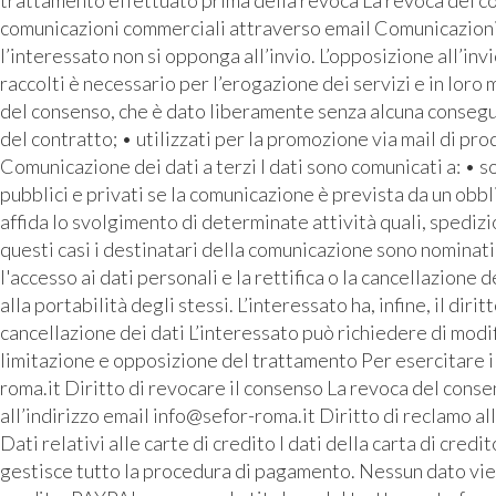
trattamento effettuato prima della revoca La revoca del con
comunicazioni commerciali attraverso email Comunicazioni pu
l’interessato non si opponga all’invio. L’opposizione all’inv
raccolti è necessario per l’erogazione dei servizi e in loro
del consenso, che è dato liberamente senza alcuna conseguen
del contratto; • utilizzati per la promozione via mail di prod
Comunicazione dei dati a terzi I dati sono comunicati a: • 
pubblici e privati se la comunicazione è prevista da un o
affida lo svolgimento di determinate attività quali, spediz
questi casi i destinatari della comunicazione sono nominati 
l'accesso ai dati personali e la rettifica o la cancellazione d
alla portabilità degli stessi. L’interessato ha, infine, il di
cancellazione dei dati L’interessato può richiedere di modif
limitazione e opposizione del trattamento Per esercitare i p
roma.it Diritto di revocare il consenso La revoca del consen
all’indirizzo email info@sefor-roma.it Diritto di reclamo a
Dati relativi alle carte di credito I dati della carta di cre
gestisce tutto la procedura di pagamento. Nessun dato vi