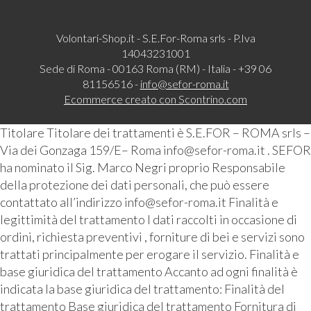
Volontari-Shop.it - S.E.For-Roma srls - P.Iva
14043231001
Sede di Roma - 00163 Roma (RM) - Italia - +39 06
81156516 -
info@sefor-roma.it
Ecommerce creato con
Scontrino.com
Titolare Titolare dei trattamenti è S.E.FOR – ROMA srls –
Via dei Gonzaga 159/E– Roma info@sefor-roma.it . SEFOR
ha nominato il Sig. Marco Negri proprio Responsabile
della protezione dei dati personali, che può essere
contattato all’indirizzo info@sefor-roma.it Finalità e
legittimità del trattamento I dati raccolti in occasione di
ordini, richiesta preventivi , forniture di bei e servizi sono
trattati principalmente per erogare il servizio. Finalità e
base giuridica del trattamento Accanto ad ogni finalità è
indicata la base giuridica del trattamento: Finalità del
trattamento Base giuridica del trattamento Fornitura di