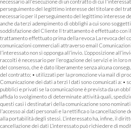
necessario all'esecuzione di un contratto di cui l'interess
perseguimento del legittimo interesse del titolare del tra
necessario per il perseguimento del legittimo interesse de
anche da terzi adempimento di obblighi a cui sono soggetti 
soddisfazione del Cliente Il trattamento è effettuato con i
trattamento effettuato prima della revoca La revoca del con
comunicazioni commerciali attraverso email Comunicazioni pu
l’interessato non si opponga all’invio. L’opposizione all’inv
raccolti è necessario per l’erogazione dei servizi e in loro
del consenso, che è dato liberamente senza alcuna conseguen
del contratto; • utilizzati per la promozione via mail di prod
Comunicazione dei dati a terzi I dati sono comunicati a: • 
pubblici e privati se la comunicazione è prevista da un o
affida lo svolgimento di determinate attività quali, spediz
questi casi i destinatari della comunicazione sono nominati 
l'accesso ai dati personali e la rettifica o la cancellazione d
alla portabilità degli stessi. L’interessato ha, infine, il di
cancellazione dei dati L’interessato può richiedere di modif