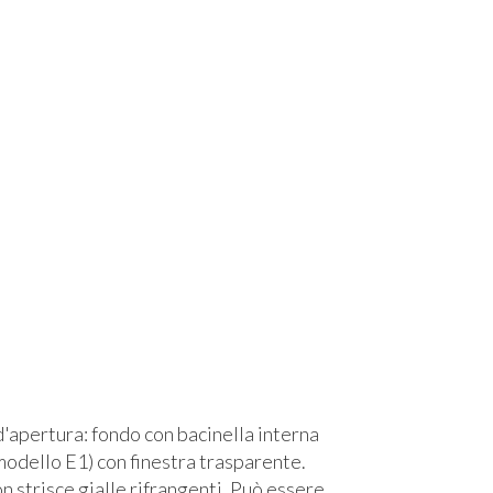
'apertura: fondo con bacinella interna
modello E1) con finestra trasparente.
n strisce gialle rifrangenti. Può essere