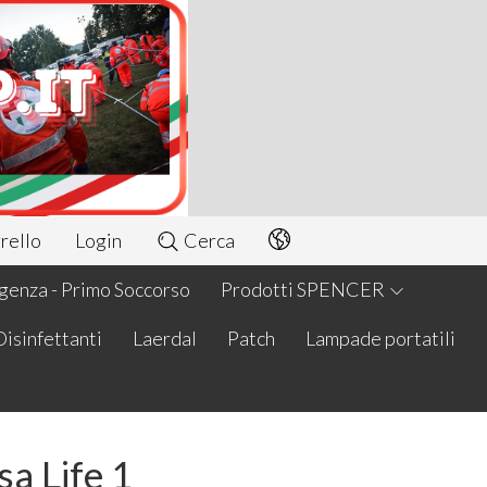
rello
Login
Cerca
enza - Primo Soccorso
Prodotti SPENCER
Disinfettanti
Laerdal
Patch
Lampade portatili
sa Life 1