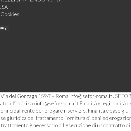
ESA
e Cookies
– Via dei Gonzaga 159/E– Roma info@sefor-roma.it . SEFOR
o all’indirizzo info@sefor-roma.it Finalità e legittimità del
ti principalmente per erogare il servizio. Finalità e base giu
se giuridica del trattamento Fornitura di beni ed erogazione
l trattamento è necessario all'esecuzione di un contratto di