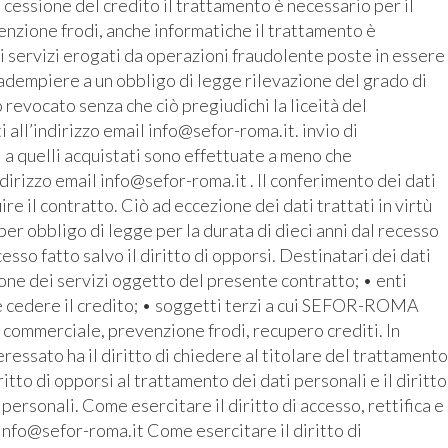
 cessione del credito il trattamento è necessario per il
enzione frodi, anche informatiche il trattamento è
i servizi erogati da operazioni fraudolente poste in essere
r adempiere a un obbligo di legge rilevazione del grado di
revocato senza che ciò pregiudichi la liceità del
all’indirizzo email info@sefor-roma.it. invio di
 a quelli acquistati sono effettuate a meno che
ndirizzo email info@sefor-roma.it . Il conferimento dei dati
 il contratto. Ciò ad eccezione dei dati trattati in virtù
r obbligo di legge per la durata di dieci anni dal recesso
cesso fatto salvo il diritto di opporsi. Destinatari dei dati
ione dei servizi oggetto del presente contratto; • enti
e cedere il credito; • soggetti terzi a cui SEFOR-ROMA
o commerciale, prevenzione frodi, recupero crediti. In
ressato ha il diritto di chiedere al titolare del trattamento
iritto di opporsi al trattamento dei dati personali e il diritto
 personali. Come esercitare il diritto di accesso, rettifica e
 info@sefor-roma.it Come esercitare il diritto di