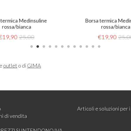
 termica Medinsuline
Borsa termica Medi
rossa/bianca
rossa/bianca
€
19,90
25,00
€
19,90
25,0
ne
outlet
o di
GIMA
o
Articoli e soluzioni per
i di vendita
 PREZZI SI INTENDONO IVA