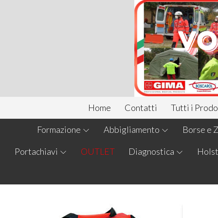
Home
Contatti
Tutti i Prodo
Formazione
Abbigliamento
Borse e Z
Portachiavi
OUTLET
Diagnostica
Holst