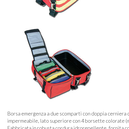
Borsa emergenza a due scomparti con doppia cerniera d
impermeabile, lato superiore con 4 borsette colorate (
Fabbricata in robusta cordura idrorepellente, fornita co