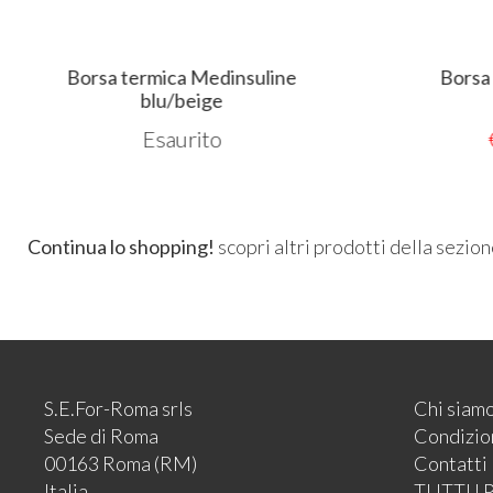
Borsa termica Medinsuline
Borsa
blu/beige
Esaurito
Continua lo shopping!
scopri altri prodotti della sezio
S.E.For-Roma srls
Chi siam
Sede di Roma
Condizion
00163 Roma (RM)
Contatti
Italia
TUTTI I