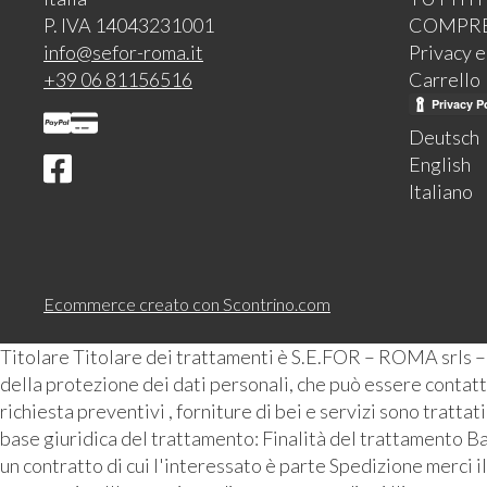
P. IVA 14043231001
COMPR
info@sefor-roma.it
Privacy 
+39 06 81156516
Carrello
Deutsch
English
Italiano
Ecommerce creato con
Scontrino.com
Titolare Titolare dei trattamenti è S.E.FOR – ROMA srls 
della protezione dei dati personali, che può essere contattat
richiesta preventivi , forniture di bei e servizi sono tratta
base giuridica del trattamento: Finalità del trattamento Ba
un contratto di cui l'interessato è parte Spedizione merci i