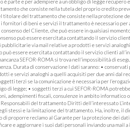
ato è parte e per adempiere a un obbligo di legge recupero e
ttamento che consiste nella tutela del proprio credito prev
l titolare del trattamento che consiste nella protezione de
i fornitori di beni e servizi il trattamento è necessario pe
l consenso del Cliente, che può essere in qualsiasi momento 
senso può essere esercitata contattando il servizio clienti 
bblicitarie via mail relative a prodotti e servizi analoghi
io può essere esercitata contattando il servizio clienti all’i
 mancanza SEFOR-ROMA si trova nell’impossibilità di eseguire
za. Durata di conservazione I dati saranno: • conservati pe
otti e servizi analoghi a quelli acquisiti per due anni dal re
soggetti terzi se la comunicazione è necessaria per l’erogaz
bbligo di legge; • soggetti terzi a cui SEFOR-ROMA potrebb
ioni, adempimenti fiscali, consulenze in ambito informatico 
Responsabili del trattamento Diritti dell’interessato L’inte
egli stessi e la limitazione del trattamento. Ha, inoltre, il d
ritto di proporre reclamo al Garante per la protezione dei dati
icare e aggiornare i suoi dati personali inviando una mail a