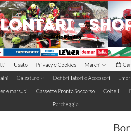
tti
Usato
Privacy e Cookies
Marchi
Car
aini
Calzature
Defibrillatori e Accessori
Emerg
er e marsupi
Cassette Pronto Soccorso
Coltelli
Parcheggio
Bor