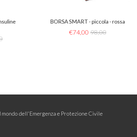
nsuline
BORSA SMART - piccola - rossa
€
74,00
98,00
0
 il mondo dell'Emergenza e Protezione Civile